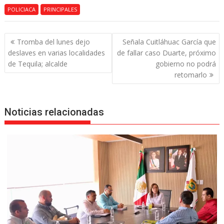
POLICIACA
PRINCIPALES
Navegación
Tromba del lunes dejo
Señala Cuitláhuac García que
de
deslaves en varias localidades
de fallar caso Duarte, próximo
entradas
de Tequila; alcalde
gobierno no podrá
retomarlo
Noticias relacionadas