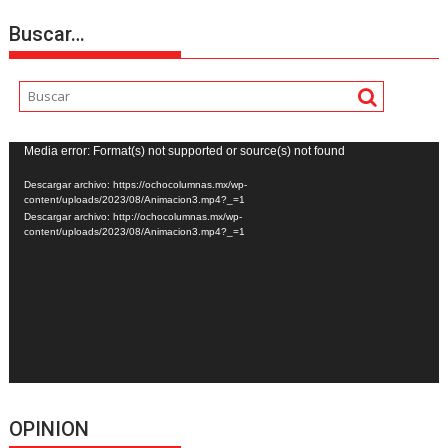
Buscar…
Reproductor
Media error: Format(s) not supported or source(s) not found
de
Descargar archivo: https://ochocolumnas.mx/wp-
vídeo
content/uploads/2023/08/Animacion3.mp4?_=1
Descargar archivo: http://ochocolumnas.mx/wp-
content/uploads/2023/08/Animacion3.mp4?_=1
OPINION