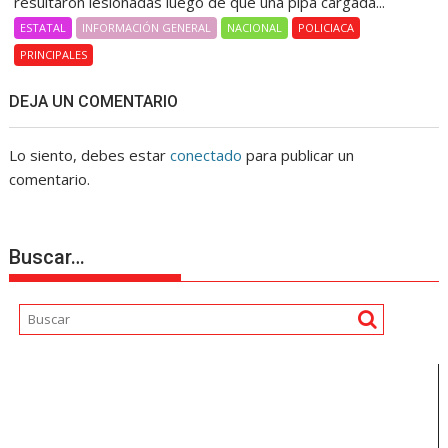
resultaron lesionadas luego de que una pipa cargada...
ESTATAL
INFORMACIÓN GENERAL
NACIONAL
POLICIACA
PRINCIPALES
DEJA UN COMENTARIO
Lo siento, debes estar
conectado
para publicar un
comentario.
Buscar…
Reproductor
de
vídeo