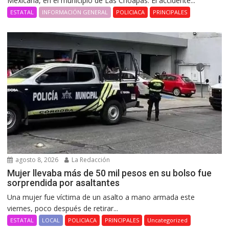
Mexicana, en el municipio de Las Choapas. El accidente...
ESTATAL
INFORMACIÓN GENERAL
POLICIACA
PRINCIPALES
agosto 8, 2026
La Redacción
Mujer llevaba más de 50 mil pesos en su bolso fue
sorprendida por asaltantes
Una mujer fue víctima de un asalto a mano armada este
viernes, poco después de retirar...
ESTATAL
LOCAL
POLICIACA
PRINCIPALES
Uncategorized