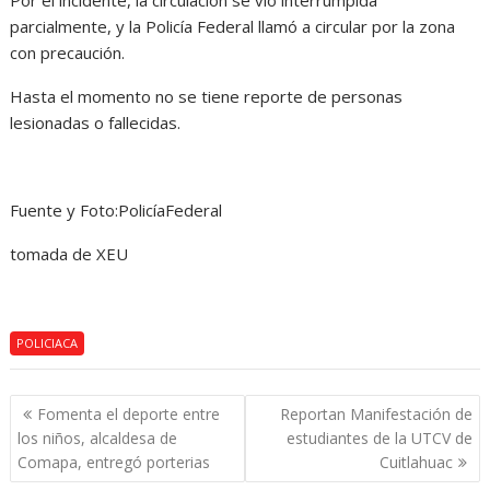
Por el incidente, la circulación se vio interrumpida
parcialmente, y la Policía Federal llamó a circular por la zona
con precaución.
Hasta el momento no se tiene reporte de personas
lesionadas o fallecidas.
Fuente y Foto:PolicíaFederal
tomada de XEU
POLICIACA
Navegación
Fomenta el deporte entre
Reportan Manifestación de
de
los niños, alcaldesa de
estudiantes de la UTCV de
entradas
Comapa, entregó porterias
Cuitlahuac