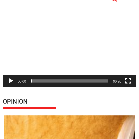
Reproductor
de
vídeo
00:00
00:20
OPINION