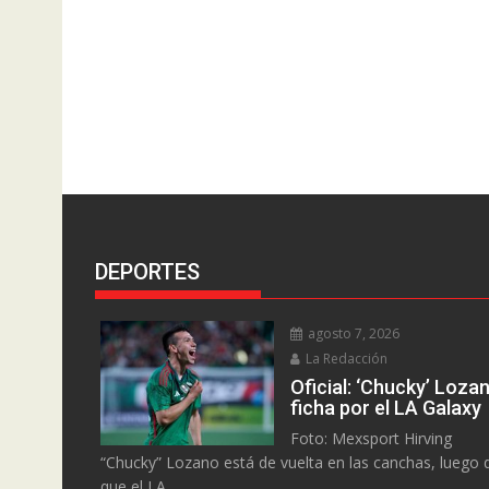
DEPORTES
agosto 7, 2026
La Redacción
Oficial: ‘Chucky’ Loza
ficha por el LA Galaxy
Foto: Mexsport Hirving
“Chucky” Lozano está de vuelta en las canchas, luego 
que el LA...