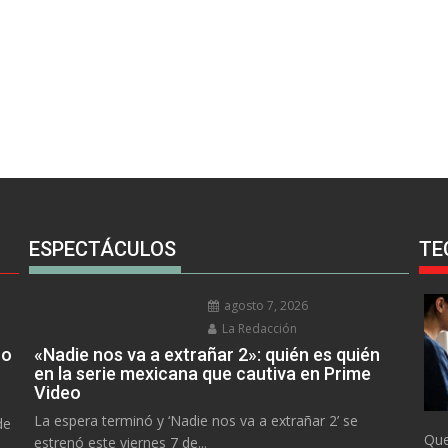
ESPECTÁCULOS
TE
agosto 7, 2026
La Redacción
no
«Nadie nos va a extrañar 2»: quién es quién
en la serie mexicana que cautiva en Prime
Video
La espera terminó y ‘Nadie nos va a extrañar 2’ se
de
Que
estrenó este viernes 7 de...