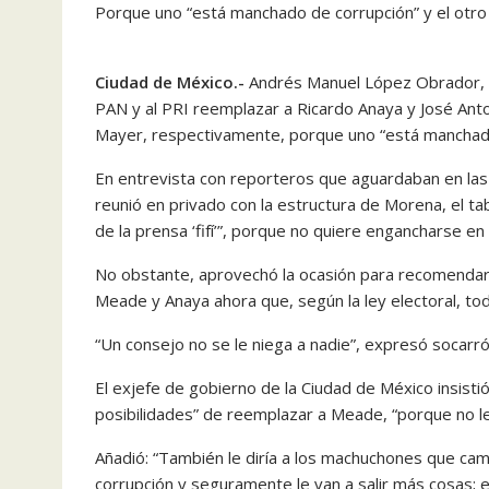
Porque uno “está manchado de corrupción” y el otro
Ciudad de México.-
Andrés Manuel López Obrador, ca
PAN y al PRI reemplazar a Ricardo Anaya y José Ant
Mayer, respectivamente, porque uno “está manchado 
En entrevista con reporteros que aguardaban en las
reunió en privado con la estructura de Morena, el ta
de la prensa ‘fifí’”, porque no quiere engancharse e
No obstante, aprovechó la ocasión para recomendar “
Meade y Anaya ahora que, según la ley electoral, to
“Un consejo no se le niega a nadie”, expresó socarró
El exjefe de gobierno de la Ciudad de México insisti
posibilidades” de reemplazar a Meade, “porque no l
Añadió: “También le diría a los machuchones que ca
corrupción y seguramente le van a salir más cosas; e