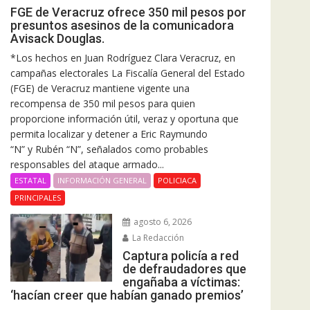
FGE de Veracruz ofrece 350 mil pesos por
presuntos asesinos de la comunicadora
Avisack Douglas.
*Los hechos en Juan Rodríguez Clara Veracruz, en
campañas electorales La Fiscalía General del Estado
(FGE) de Veracruz mantiene vigente una
recompensa de 350 mil pesos para quien
proporcione información útil, veraz y oportuna que
permita localizar y detener a Eric Raymundo
“N” y Rubén “N”, señalados como probables
responsables del ataque armado...
ESTATAL
INFORMACIÓN GENERAL
POLICIACA
PRINCIPALES
agosto 6, 2026
La Redacción
Captura policía a red
de defraudadores que
engañaba a víctimas:
‘hacían creer que habían ganado premios’