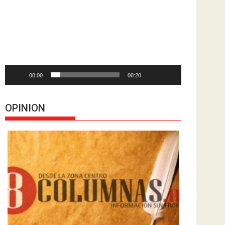
de
vídeo
00:00
00:20
OPINION