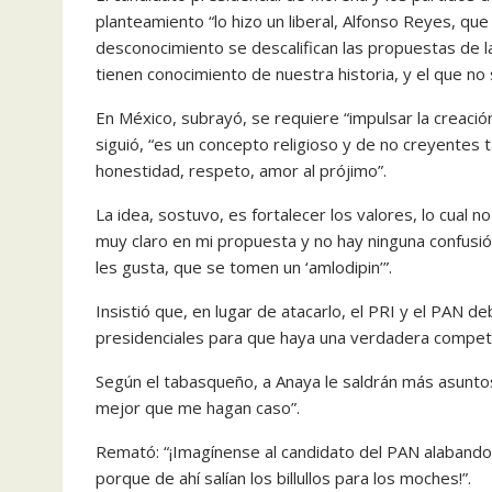
planteamiento “lo hizo un liberal, Alfonso Reyes, que 
desconocimiento se descalifican las propuestas de 
tienen conocimiento de nuestra historia, y el que n
En México, subrayó, se requiere “impulsar la creació
siguió, “es un concepto religioso y de no creyentes
honestidad, respeto, amor al prójimo”.
La idea, sostuvo, es fortalecer los valores, lo cual n
muy claro en mi propuesta y no hay ninguna confusi
les gusta, que se tomen un ‘amlodipin’”.
Insistió que, en lugar de atacarlo, el PRI y el PAN d
presidenciales para que haya una verdadera compete
Según el tabasqueño, a Anaya le saldrán más asunt
mejor que me hagan caso”.
Remató: “¡Imagínense al candidato del PAN alabando
porque de ahí salían los billullos para los moches!”.