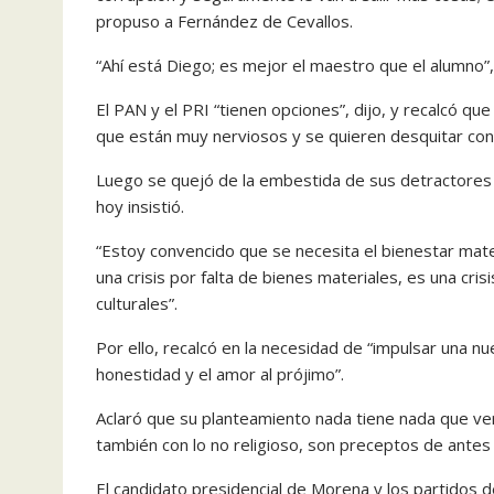
propuso a Fernández de Cevallos.
“Ahí está Diego; es mejor el maestro que el alumno”,
El PAN y el PRI “tienen opciones”, dijo, y recalcó 
que están muy nerviosos y se quieren desquitar con no
Luego se quejó de la embestida de sus detractores a 
hoy insistió.
“Estoy convencido que se necesita el bienestar mater
una crisis por falta de bienes materiales, es una cri
culturales”.
Por ello, recalcó en la necesidad de “impulsar una 
honestidad y el amor al prójimo”.
Aclaró que su planteamiento nada tiene nada que ver c
también con lo no religioso, son preceptos de antes 
El candidato presidencial de Morena y los partidos d