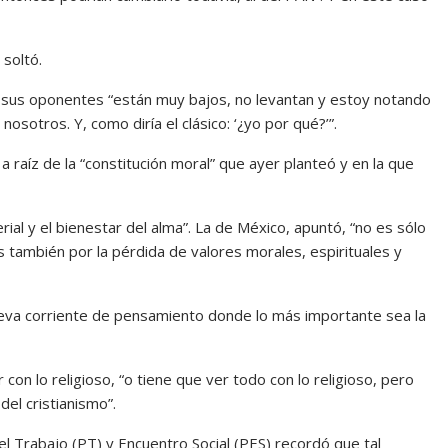
 soltó.
que sus oponentes “están muy bajos, no levantan y estoy notando
sotros. Y, como diría el clásico: ‘¿yo por qué?’”.
raíz de la “constitución moral” que ayer planteó y en la que
ial y el bienestar del alma”. La de México, apuntó, “no es sólo
sis también por la pérdida de valores morales, espirituales y
nueva corriente de pensamiento donde lo más importante sea la
on lo religioso, “o tiene que ver todo con lo religioso, pero
del cristianismo”.
el Trabajo (PT) y Encuentro Social (PES) recordó que tal