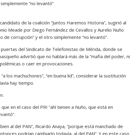
 simplemente “no levantó”
ndidato de la coalición “Juntos Haremos Historia”, sugirió al
onio Meade por Diego Fernández de Cevallos y Aurelio Nuño
de corrupción” y el otro simplemente “no levantó”.
 puertas del Sindicato de Telefonistas de Mérida, donde se
basqueño advirtió que no hablará más de la “mafia del poder, ni
n polémicas o caer en provocaciones.
a los machuchones”, “en buena lid”, considerar la sustitución
davía hay tiempo.
n.
ó que en el caso del PRI “ahí tienen a Nuño, que está en
evantó”.
mbien al del PAN”, Ricardo Anaya, “porque está manchado de
ntonces podrían cambiarlo todavía, al del PAN”. Y en este caso