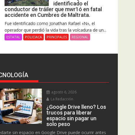
identificado el
conductor de tráiler que mwr1ó en fatal
accidente en Cumbres de Maltrata.
Fue identificado como Jonathan Rafael «N», el
operador que perdió la vida tras la volcadura de un...
ESTATAL
POLICIACA
PRINCIPALES
REGIONAL
CNOLOGÍA
agosto 6, 2026
La Redacción
¿Google Drive lleno? Los
trucos para liberar
espacio sin pagar un
solo peso
darte sin espacio en Google Drive puede ocurrir antes