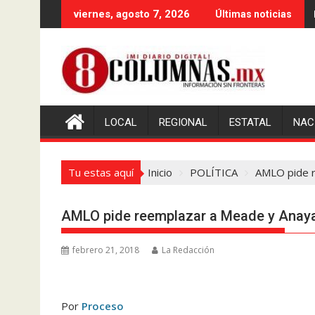
Saltar
viernes, agosto 7, 2026
Últimas noticias
al
contenido
LOCAL
REGIONAL
ESTATAL
NAC
Tu estas aquí
Inicio
POLÍTICA
AMLO pide 
AMLO pide reemplazar a Meade y Anay
febrero 21, 2018
La Redacción
Por
Proceso