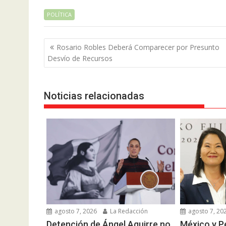
POLÍTICA
Navegación
Rosario Robles Deberá Comparecer por Presunto
de
Desvío de Recursos
entradas
Noticias relacionadas
agosto 7, 2026
La Redacción
agosto 7, 20
Detención de Ángel Aguirre no
México y P