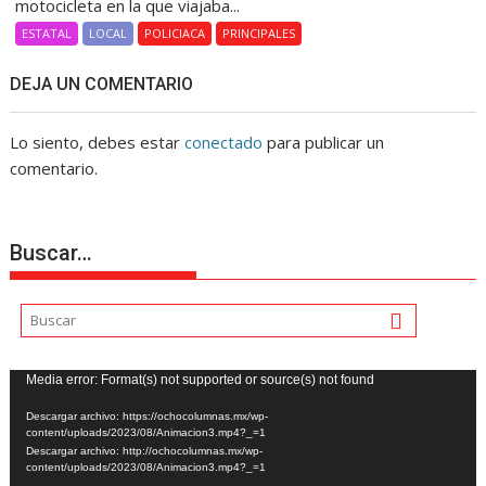
motocicleta en la que viajaba...
ESTATAL
LOCAL
POLICIACA
PRINCIPALES
DEJA UN COMENTARIO
Lo siento, debes estar
conectado
para publicar un
comentario.
Buscar…
Reproductor
Media error: Format(s) not supported or source(s) not found
de
Descargar archivo: https://ochocolumnas.mx/wp-
vídeo
content/uploads/2023/08/Animacion3.mp4?_=1
Descargar archivo: http://ochocolumnas.mx/wp-
content/uploads/2023/08/Animacion3.mp4?_=1