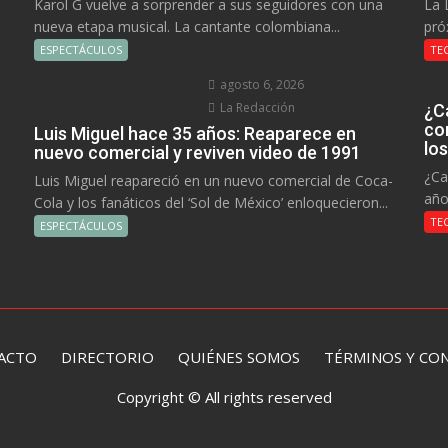
Karol G vuelve a sorprender a sus seguidores con una
La 
nueva etapa musical. La cantante colombiana...
pró
ESPECTÁCULOS
TE
agosto 6, 2026
La Redacción
¿C
co
Luis Miguel hace 35 años: Reaparece en
lo
nuevo comercial y reviven video de 1991
¿Ca
Luis Miguel reapareció en un nuevo comercial de Coca-
año
Cola y los fanáticos del ‘Sol de México’ enloquecieron...
TE
ESPECTÁCULOS
ACTO
DIRECTORIO
QUIÉNES SOMOS TÉRMINOS Y CON
Copyright © All rights reserved