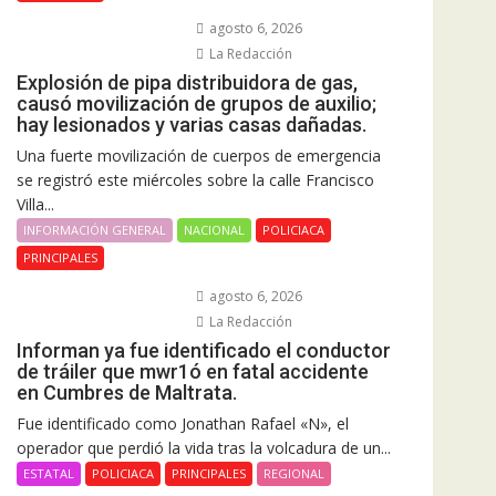
agosto 6, 2026
La Redacción
Explosión de pipa distribuidora de gas,
causó movilización de grupos de auxilio;
hay lesionados y varias casas dañadas.
Una fuerte movilización de cuerpos de emergencia
se registró este miércoles sobre la calle Francisco
Villa...
INFORMACIÓN GENERAL
NACIONAL
POLICIACA
PRINCIPALES
agosto 6, 2026
La Redacción
Informan ya fue identificado el conductor
de tráiler que mwr1ó en fatal accidente
en Cumbres de Maltrata.
Fue identificado como Jonathan Rafael «N», el
operador que perdió la vida tras la volcadura de un...
ESTATAL
POLICIACA
PRINCIPALES
REGIONAL