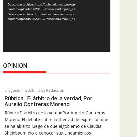
de
Descargar archivo: https://ochocolumnas.mx/wp-
vídeo
content/uploads/2023/08/Animacion3.mp4?_=1
Descargar archivo: http://ochocolumnas.mx/wp-
content/uploads/2023/08/Animacion3.mp4?_=1
OPINION
agosto 4, 2026
La Redacción
Rúbrica…El árbitro de la verdad, Por
Aurelio Contreras Moreno
RúbricaEl árbitro de la verdadPor Aurelio Contreras
Moreno El debate sobre la libertad de expresión que
se ha abierto luego de que elgobierno de Claudia
Sheinbaum dio a conocer sus Lineamientos