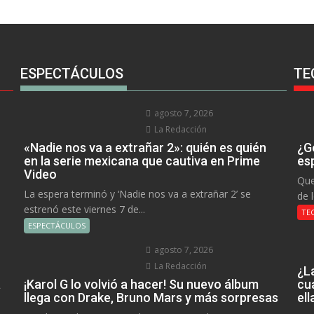
ESPECTÁCULOS
TE
agosto 7, 2026
La Redacción
«Nadie nos va a extrañar 2»: quién es quién
¿Go
en la serie mexicana que cautiva en Prime
es
Video
Que
La espera terminó y ‘Nadie nos va a extrañar 2’ se
de 
estrenó este viernes 7 de...
TE
ESPECTÁCULOS
agosto 7, 2026
La Redacción
¿L
a
¡Karol G lo volvió a hacer! Su nuevo álbum
cu
llega con Drake, Bruno Mars y más sorpresas
el