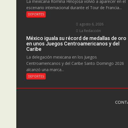
La mexicana Romina Hinojosa volvió a aparecer en el
escenario internacional durante el Tour de Francia...
DEPORTES
agosto 6, 2026
La Redacción
México iguala su récord de medallas de oro
en unos Juegos Centroamericanos y del
Caribe
La delegación mexicana en los Juegos
Centroamericanos y del Caribe Santo Domingo 2026
alcanzó una marca...
DEPORTES
CONT