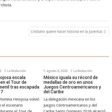
chista.
Cristiano quiere hacer historia en la Juventus
6
La Redacción
agosto 6, 2026
La Redacción
ojosa escala
México iguala su récord de
en el Tour de
medallas de oro en unos
menil tras escapada
Juegos Centroamericanos y
 7
del Caribe
Romina Hinojosa volvió
La delegación mexicana en los
n el escenario
Juegos Centroamericanos y del
 durante el Tour de
Caribe Santo Domingo 2026 alcanzó