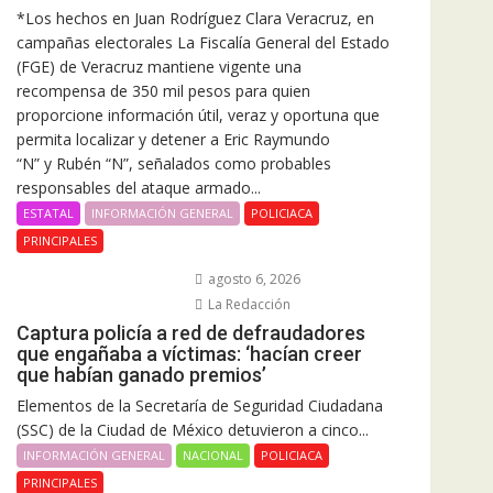
*Los hechos en Juan Rodríguez Clara Veracruz, en
campañas electorales La Fiscalía General del Estado
(FGE) de Veracruz mantiene vigente una
recompensa de 350 mil pesos para quien
proporcione información útil, veraz y oportuna que
permita localizar y detener a Eric Raymundo
“N” y Rubén “N”, señalados como probables
responsables del ataque armado...
ESTATAL
INFORMACIÓN GENERAL
POLICIACA
PRINCIPALES
agosto 6, 2026
La Redacción
Captura policía a red de defraudadores
que engañaba a víctimas: ‘hacían creer
que habían ganado premios’
Elementos de la Secretaría de Seguridad Ciudadana
(SSC) de la Ciudad de México detuvieron a cinco...
INFORMACIÓN GENERAL
NACIONAL
POLICIACA
PRINCIPALES