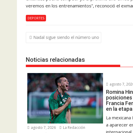
veremos en los entrenamientos”, reconoció el exmar
DEPORTES
Navegación
Nadal sigue siendo el número uno
de
entradas
Noticias relacionadas
agosto 7, 202
Romina Hin
posiciones 
Francia Fe
en la etapa
La mexicana 
a aparecer e
agosto 7, 2026
La Redacción
internacional