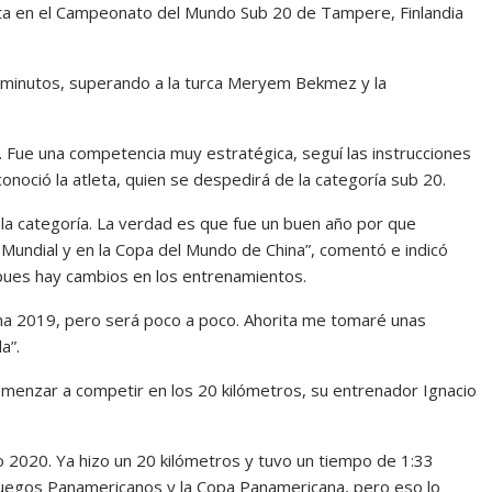
ata en el Campeonato del Mundo Sub 20 de Tampere, Finlandia
 minutos, superando a la turca Meryem Bekmez y la
. Fue una competencia muy estratégica, seguí las instrucciones
noció la atleta, quien se despedirá de la categoría sub 20.
 la categoría. La verdad es que fue un buen año por que
 Mundial y en la Copa del Mundo de China”, comentó e indicó
 pues hay cambios en los entrenamientos.
Ima 2019, pero será poco a poco. Ahorita me tomaré unas
a”.
menzar a competir en los 20 kilómetros, su entrenador Ignacio
o 2020. Ya hizo un 20 kilómetros y tuvo un tiempo de 1:33
Juegos Panamericanos y la Copa Panamericana, pero eso lo