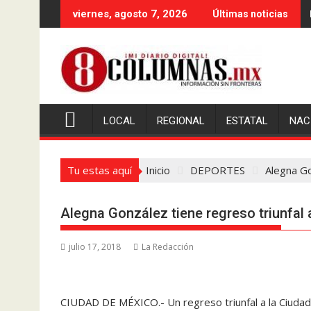
Saltar
viernes, agosto 7, 2026
Últimas noticias
al
contenido
LOCAL
REGIONAL
ESTATAL
NAC
Tu estas aquí
Inicio
DEPORTES
Alegna Go
Alegna González tiene regreso triunfal
julio 17, 2018
La Redacción
CIUDAD DE MÉXICO.- Un regreso triunfal a la Ciudad