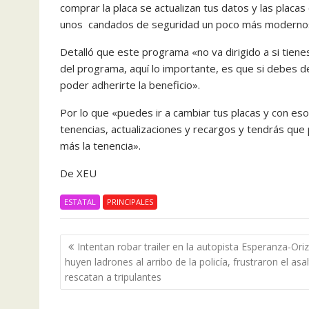
comprar la placa se actualizan tus datos y las placa
unos candados de seguridad un poco más modernos, 
Detalló que este programa «no va dirigido a si tienes
del programa, aquí lo importante, es que si debes d
poder adherirte la beneficio».
Por lo que «puedes ir a cambiar tus placas y con eso
tenencias, actualizaciones y recargos y tendrás que
más la tenencia».
De XEU
ESTATAL
PRINCIPALES
Navegación
Intentan robar trailer en la autopista Esperanza-Ori
de
huyen ladrones al arribo de la policía, frustraron el asa
entradas
rescatan a tripulantes