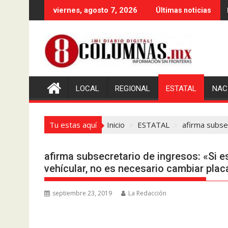
Saltar
viernes, agosto 7, 2026
Últimas noticias
al
contenido
LOCAL
REGIONAL
ESTATAL
NAC
Tu estas aquí
Inicio
ESTATAL
afirma subsec
afirma subsecretario de ingresos: «Si e
vehícular, no es necesario cambiar plac
septiembre 23, 2019
La Redacción