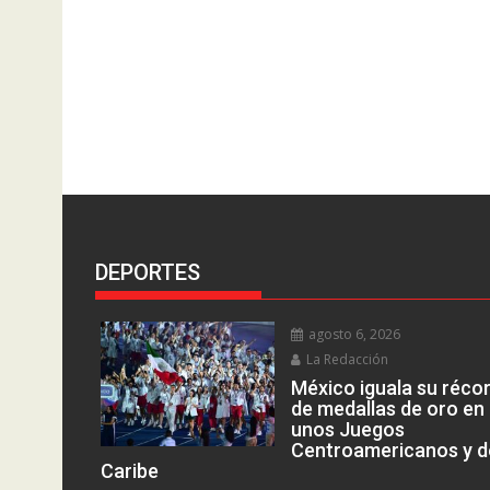
DEPORTES
agosto 6, 2026
La Redacción
México iguala su réco
de medallas de oro en
unos Juegos
Centroamericanos y d
Caribe