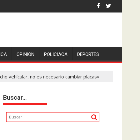
 la comunicadora Avisack Douglas.
ICA
OPINIÓN
POLICIACA
DEPORTES
echo vehícular, no es necesario cambiar placas»
Buscar…
Reproductor