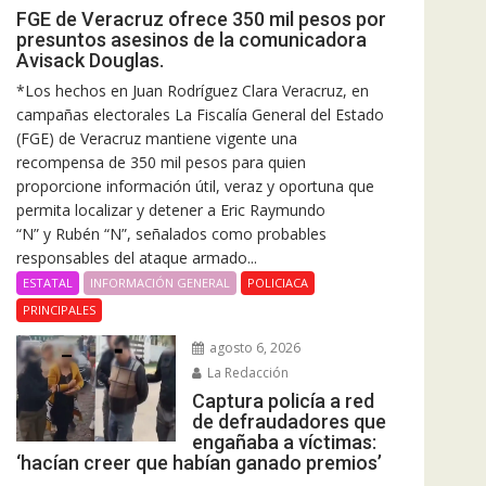
FGE de Veracruz ofrece 350 mil pesos por
presuntos asesinos de la comunicadora
Avisack Douglas.
*Los hechos en Juan Rodríguez Clara Veracruz, en
campañas electorales La Fiscalía General del Estado
(FGE) de Veracruz mantiene vigente una
recompensa de 350 mil pesos para quien
proporcione información útil, veraz y oportuna que
permita localizar y detener a Eric Raymundo
“N” y Rubén “N”, señalados como probables
responsables del ataque armado...
ESTATAL
INFORMACIÓN GENERAL
POLICIACA
PRINCIPALES
agosto 6, 2026
La Redacción
Captura policía a red
de defraudadores que
engañaba a víctimas:
‘hacían creer que habían ganado premios’