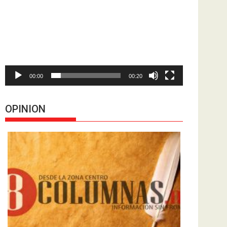
de
vídeo
00:00
00:20
OPINION