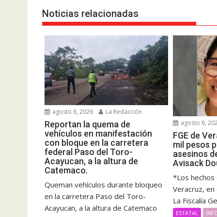
Noticias relacionadas
agosto 6, 2026
La Redacción
agosto 6, 20
Reportan la quema de
vehículos en manifestación
FGE de Ver
con bloque en la carretera
mil pesos 
federal Paso del Toro-
asesinos d
Acayucan, a la altura de
Avisack Do
Catemaco.
*Los hechos 
Queman vehículos durante bloqueo
Veracruz, en
en la carretera Paso del Toro-
La Fiscalía G
Acayucan, a la altura de Catemaco
ESTATAL
INF