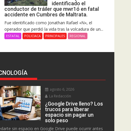
identificado el
conductor de tráiler que mwr1ó en fatal
accidente en Cumbres de Maltrata.
Fue identificado como Jonathan Rafael «N», el
operador que perdió la vida tras la volcadura de un...
ESTATAL
POLICIACA
PRINCIPALES
REGIONAL
CNOLOGÍA
agosto 6, 2026
La Redacción
¿Google Drive lleno? Los
trucos para liberar
espacio sin pagar un
solo peso
darte sin espacio en Google Drive puede ocurrir antes