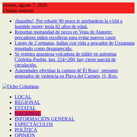
Saltar
viernes, agosto 7, 2026
al
Últimas noticias
contenido
¡Inaudito!, Por robarle 90 pesos le arrebat4ron la v1d4 a
humilde mujer; tenía 82 años de edad.
Reportan mortandad de peces en Vega de Alatorre:
pescadores piden escolleras para evitar nuevos casos
Luego de 2 semanas, hallan con vida a pescador de Uxpanapa
reportado como desaparecido.
Se registra aparatosa volcadura de tráiler en autopista
Córdoba-Puebla, km. 224+200; hay cierre parcial de
circulación.
Autoridades efectúan la captura dé Él Ruso', presunto
generador de violencia en Playa del Carmen, Q. Roo.
LOCAL
REGIONAL
ESTATAL
NACIONAL
INFORMACIÓN GENERAL
ESPECTÁCULOS
POLÍTICA
OPINIÓN