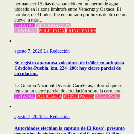
permanecer 15 días desaparecido en un cuerpo de agua
ubicado en la zona limítrofe entre Veracruz y Oaxaca. El
hombre, de 31 años, fue encontrado por buzos dentro de una
cueva, a más...
ESTATAL
INFORMACIÓN
GENERAL
POLICIACA
PRINCIPALES
agosto 7, 2026
La Redacción
Se registra aparatosa volcadura de tráiler en autopista
Córdoba-Puebla, km. 224+200; hay cierre parcial de
circulación.
La Guardia Nacional División Carreteras, informó que se
registra un cierre parcial de circulación sobre la carretera...
ESTATAL
POLICIACA
PRINCIPALES
REGIONAL
agosto 7, 2026
La Redacción
Autoridades efectúan la captura dé Él Ruso’, presunto
generador de violencia en Playa del Carmen, Q. Roo.