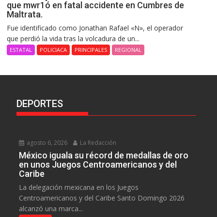
que mwr1ó en fatal accidente en Cumbres de
Maltrata.
Fue identificado como Jonathan Rafael «N», el operador
que perdió la vida tras la volcadura de un...
ESTATAL
POLICIACA
PRINCIPALES
REGIONAL
DEPORTES
agosto 6, 2026
La Redacción
México iguala su récord de medallas de oro
en unos Juegos Centroamericanos y del
Caribe
La delegación mexicana en los Juegos
Centroamericanos y del Caribe Santo Domingo 2026
alcanzó una marca...