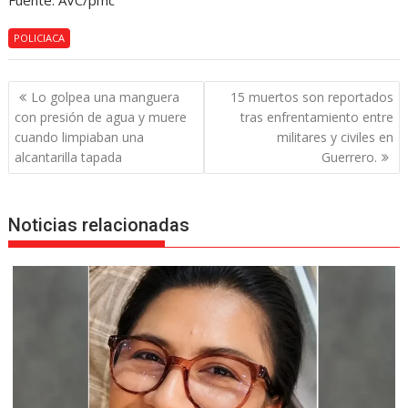
Fuente: AVC/pmc
POLICIACA
Navegación
Lo golpea una manguera
15 muertos son reportados
de
con presión de agua y muere
tras enfrentamiento entre
entradas
cuando limpiaban una
militares y civiles en
alcantarilla tapada
Guerrero.
Noticias relacionadas