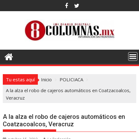
Saltar
al
contenido
Tu estas aquí
Inicio
POLICIACA
A la alza el robo de cajeros automáticos en Coatzacoalcos,
Veracruz
A la alza el robo de cajeros automáticos en
Coatzacoalcos, Veracruz