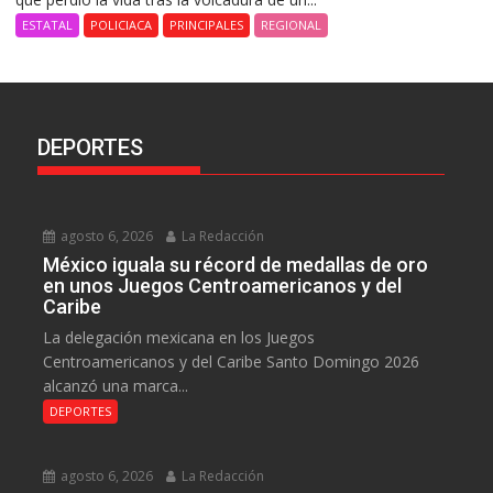
ESTATAL
POLICIACA
PRINCIPALES
REGIONAL
DEPORTES
agosto 6, 2026
La Redacción
México iguala su récord de medallas de oro
en unos Juegos Centroamericanos y del
Caribe
La delegación mexicana en los Juegos
Centroamericanos y del Caribe Santo Domingo 2026
alcanzó una marca...
DEPORTES
agosto 6, 2026
La Redacción