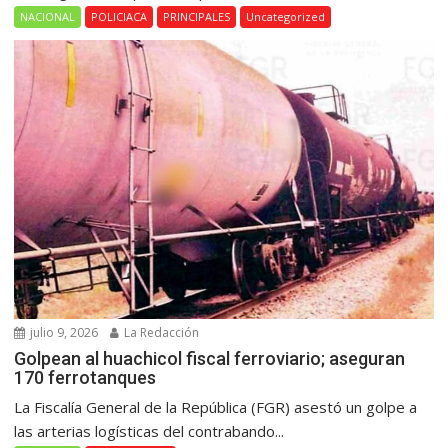
NACIONAL
POLICIACA
PRINCIPALES
Uncategorized
julio 9, 2026
La Redacción
Golpean al huachicol fiscal ferroviario; aseguran
170 ferrotanques
La Fiscalía General de la República (FGR) asestó un golpe a
las arterias logísticas del contrabando...