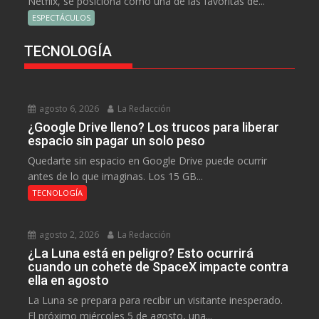
Netflix, se posiciona como una de las favoritas de...
ESPECTÁCULOS
TECNOLOGÍA
agosto 6, 2026
La Redacción
¿Google Drive lleno? Los trucos para liberar
espacio sin pagar un solo peso
Quedarte sin espacio en Google Drive puede ocurrir
antes de lo que imaginas. Los 15 GB...
TECNOLOGÍA
agosto 2, 2026
La Redacción
¿La Luna está en peligro? Esto ocurrirá
cuando un cohete de SpaceX impacte contra
ella en agosto
La Luna se prepara para recibir un visitante inesperado.
El próximo miércoles 5 de agosto, una...