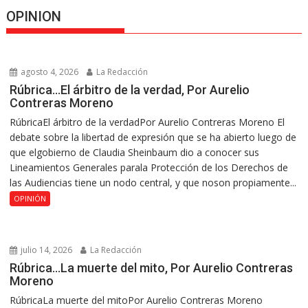
OPINION
agosto 4, 2026
La Redacción
Rúbrica…El árbitro de la verdad, Por Aurelio
Contreras Moreno
RúbricaEl árbitro de la verdadPor Aurelio Contreras Moreno El
debate sobre la libertad de expresión que se ha abierto luego de
que elgobierno de Claudia Sheinbaum dio a conocer sus
Lineamientos Generales parala Protección de los Derechos de
las Audiencias tiene un nodo central, y que noson propiamente...
OPINIÓN
julio 14, 2026
La Redacción
Rúbrica…La muerte del mito, Por Aurelio Contreras
Moreno
RúbricaLa muerte del mitoPor Aurelio Contreras Moreno