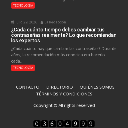
TECNOLOGÍA
julio 29, 2026
La Redacción
¿Cada cuánto tiempo debes cambiar tus
contraseñas realmente? Lo que recomiendan
los expertos
¿Cada cuánto hay que cambiar las contraseñas? Durante
años, la recomendación más conocida era hacerlo
cada...
TECNOLOGÍA
CONTACTO
DIRECTORIO
QUIÉNES SOMOS
TÉRMINOS Y CONDICIONES
Copyright © All rights reserved