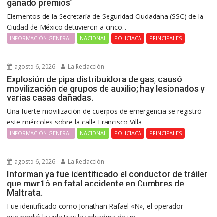
ganado premios’
Elementos de la Secretaría de Seguridad Ciudadana (SSC) de la
Ciudad de México detuvieron a cinco...
INFORMACIÓN GENERAL
NACIONAL
POLICIACA
PRINCIPALES
agosto 6, 2026
La Redacción
Explosión de pipa distribuidora de gas, causó
movilización de grupos de auxilio; hay lesionados y
varias casas dañadas.
Una fuerte movilización de cuerpos de emergencia se registró
este miércoles sobre la calle Francisco Villa...
INFORMACIÓN GENERAL
NACIONAL
POLICIACA
PRINCIPALES
agosto 6, 2026
La Redacción
Informan ya fue identificado el conductor de tráiler
que mwr1ó en fatal accidente en Cumbres de
Maltrata.
Fue identificado como Jonathan Rafael «N», el operador
que perdió la vida tras la volcadura de un...