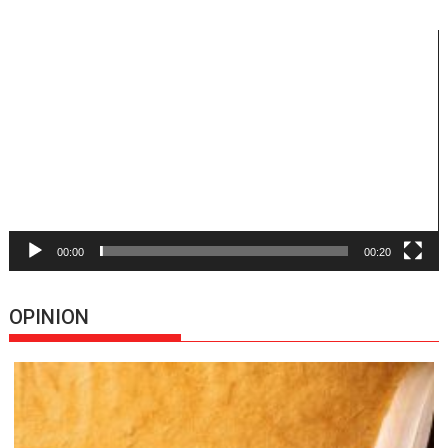
Reproductor
de
vídeo
00:00
00:20
OPINION