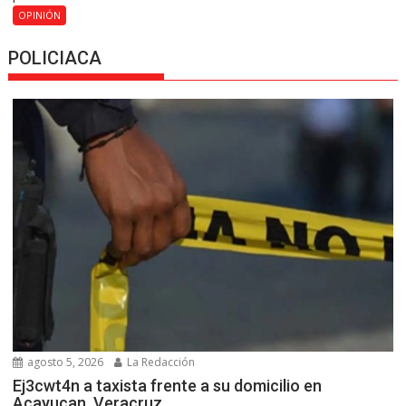
OPINIÓN
POLICIACA
agosto 5, 2026
La Redacción
Ej3cwt4n a taxista frente a su domicilio en
Acayucan, Veracruz