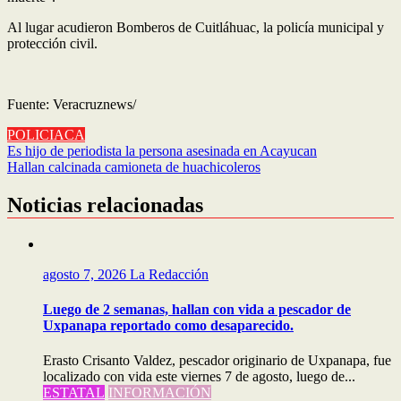
Al lugar acudieron Bomberos de Cuitláhuac, la policía municipal y
protección civil.
Fuente: Veracruznews/
POLICIACA
Navegación
Es hijo de periodista la persona asesinada en Acayucan
Hallan calcinada camioneta de huachicoleros
de
entradas
Noticias relacionadas
agosto 7, 2026
La Redacción
Luego de 2 semanas, hallan con vida a pescador de
Uxpanapa reportado como desaparecido.
Erasto Crisanto Valdez, pescador originario de Uxpanapa, fue
localizado con vida este viernes 7 de agosto, luego de...
ESTATAL
INFORMACIÓN