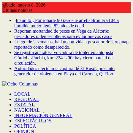
Saltar
sábado, agosto 8, 2026
al
Últimas noticias
contenido
¡Inaudito!, Por robarle 90 pesos le arrebat4ron la v1d4 a
humilde mujer; tenía 82 años de edad.
Reportan mortandad de peces en Vega de Alatorre:
pescadores piden escolleras para evitar nuevos casos
Luego de 2 semanas, hallan con vida a pescador de Uxpanapa
reportado como desaparecido.
Se registra aparatosa volcadura de tráiler en autopista
Córdoba-Puebla, km. 224+200; hay cierre parcial de
circulación.
Autoridades efectúan la captura dé Él Ruso', presunto
generador de violencia en Playa del Carmen, Q. Roo.
LOCAL
REGIONAL
ESTATAL
NACIONAL
INFORMACIÓN GENERAL
ESPECTÁCULOS
POLÍTICA
OPINIÓN