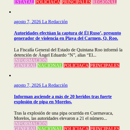
ESTATAL
POLICIACA
PRINCIPALES
REGIONAL
agosto 7, 2026
La Redacción
Autoridades efectúan la captura dé Él Ruso’, presunto
generador de violencia en Playa del Carmen, Q. Roo.
La Fiscalía General del Estado de Quintana Roo informó la
detención de Ángel Eduardo “N”, alias “El...
INFORMACIÓN
GENERAL
NACIONAL
POLICIACA
PRINCIPALES
agosto 7, 2026
La Redacción
Informan asciende a más de 20 heridos tras fuerte
explosión de pipa en Morelos.
Tras la explosión de una pipa ocurrida en Cuernavaca,
Morelos, las autoridades elevaron a 21 el número...
INFORMACIÓN
GENERAL
NACIONAL
POLICIACA
PRINCIPALES