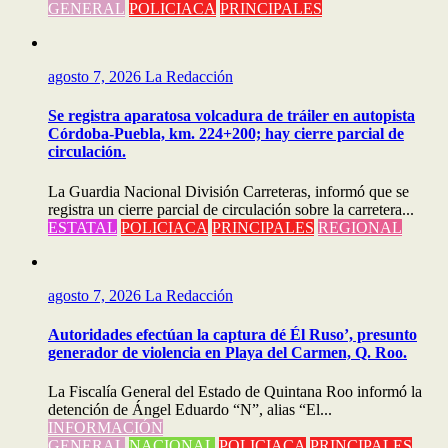
GENERAL
POLICIACA
PRINCIPALES
agosto 7, 2026
La Redacción
Se registra aparatosa volcadura de tráiler en autopista
Córdoba-Puebla, km. 224+200; hay cierre parcial de
circulación.
La Guardia Nacional División Carreteras, informó que se
registra un cierre parcial de circulación sobre la carretera...
ESTATAL
POLICIACA
PRINCIPALES
REGIONAL
agosto 7, 2026
La Redacción
Autoridades efectúan la captura dé Él Ruso’, presunto
generador de violencia en Playa del Carmen, Q. Roo.
La Fiscalía General del Estado de Quintana Roo informó la
detención de Ángel Eduardo “N”, alias “El...
INFORMACIÓN
GENERAL
NACIONAL
POLICIACA
PRINCIPALES