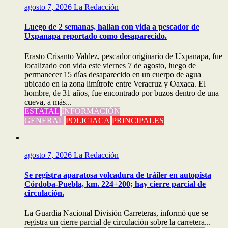
agosto 7, 2026
La Redacción
Luego de 2 semanas, hallan con vida a pescador de
Uxpanapa reportado como desaparecido.
Erasto Crisanto Valdez, pescador originario de Uxpanapa, fue
localizado con vida este viernes 7 de agosto, luego de
permanecer 15 días desaparecido en un cuerpo de agua
ubicado en la zona limítrofe entre Veracruz y Oaxaca. El
hombre, de 31 años, fue encontrado por buzos dentro de una
cueva, a más...
ESTATAL
INFORMACIÓN
GENERAL
POLICIACA
PRINCIPALES
agosto 7, 2026
La Redacción
Se registra aparatosa volcadura de tráiler en autopista
Córdoba-Puebla, km. 224+200; hay cierre parcial de
circulación.
La Guardia Nacional División Carreteras, informó que se
registra un cierre parcial de circulación sobre la carretera...