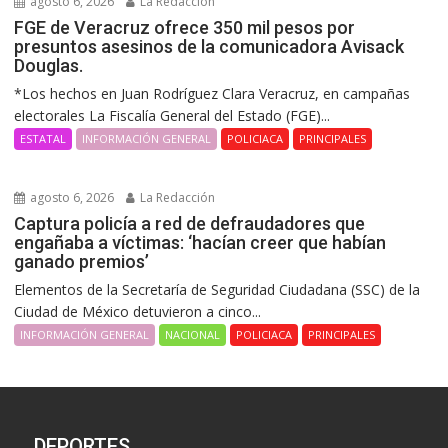
agosto 6, 2026
La Redacción
FGE de Veracruz ofrece 350 mil pesos por
presuntos asesinos de la comunicadora Avisack
Douglas.
*Los hechos en Juan Rodríguez Clara Veracruz, en campañas
electorales La Fiscalía General del Estado (FGE)...
ESTATAL
INFORMACIÓN GENERAL
POLICIACA
PRINCIPALES
agosto 6, 2026
La Redacción
Captura policía a red de defraudadores que
engañaba a víctimas: ‘hacían creer que habían
ganado premios’
Elementos de la Secretaría de Seguridad Ciudadana (SSC) de la
Ciudad de México detuvieron a cinco...
INFORMACIÓN GENERAL
NACIONAL
POLICIACA
PRINCIPALES
DEPORTES