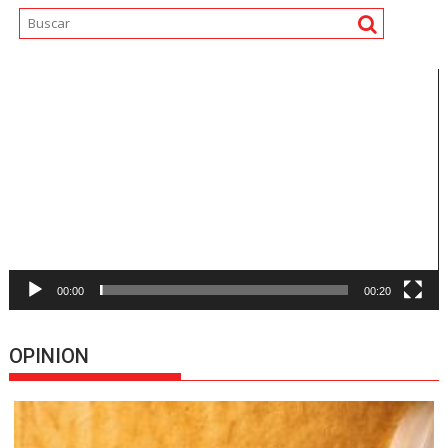
Reproductor
de
vídeo
00:00
00:20
OPINION