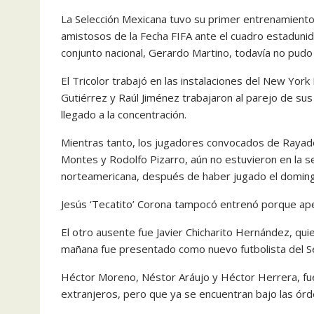
La Selección Mexicana tuvo su primer entrenamiento
amistosos de la Fecha FIFA ante el cuadro estadunid
conjunto nacional, Gerardo Martino, todavía no pud
El Tricolor trabajó en las instalaciones del New Yor
Gutiérrez y Raúl Jiménez trabajaron al parejo de s
llegado a la concentración.
Mientras tanto, los jugadores convocados de Rayado
Montes y Rodolfo Pizarro, aún no estuvieron en la s
norteamericana, después de haber jugado el domingo
Jesús ‘Tecatito’ Corona tampocó entrenó porque ap
El otro ausente fue Javier Chicharito Hernández, qui
mañana fue presentado como nuevo futbolista del Sev
Héctor Moreno, Néstor Aráujo y Héctor Herrera, fue
extranjeros, pero que ya se encuentran bajo las órd