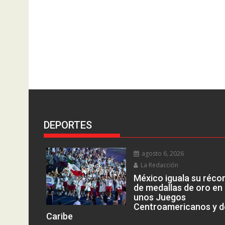
DEPORTES
agosto 6, 2026
La Redacción
México iguala su réco
de medallas de oro en
unos Juegos
Centroamericanos y d
Caribe