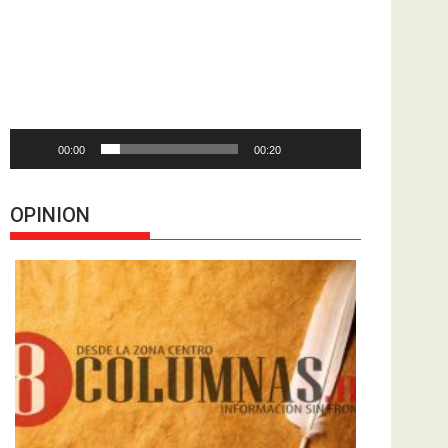
de
vídeo
00:00
00:20
OPINION