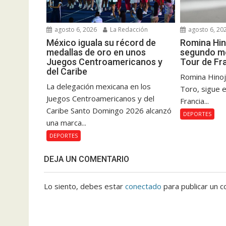
agosto 6, 2026
La Redacción
agosto 6, 20
México iguala su récord de
Romina Hin
medallas de oro en unos
segundo me
Juegos Centroamericanos y
Tour de Fr
del Caribe
Romina Hinoj
La delegación mexicana en los
Toro, sigue e
Juegos Centroamericanos y del
Francia...
Caribe Santo Domingo 2026 alcanzó
DEPORTES
una marca...
DEPORTES
DEJA UN COMENTARIO
Lo siento, debes estar
conectado
para publicar un c