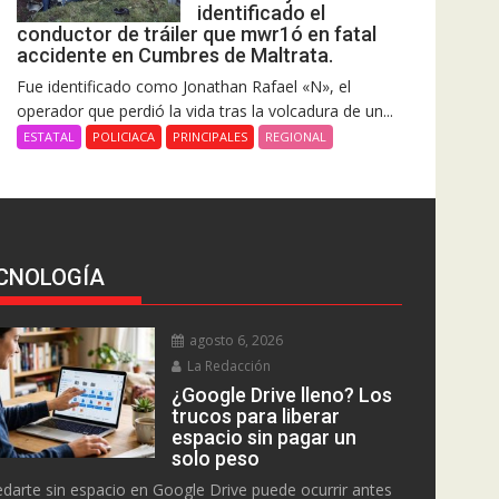
identificado el
conductor de tráiler que mwr1ó en fatal
accidente en Cumbres de Maltrata.
Fue identificado como Jonathan Rafael «N», el
operador que perdió la vida tras la volcadura de un...
ESTATAL
POLICIACA
PRINCIPALES
REGIONAL
CNOLOGÍA
agosto 6, 2026
La Redacción
¿Google Drive lleno? Los
trucos para liberar
espacio sin pagar un
solo peso
darte sin espacio en Google Drive puede ocurrir antes