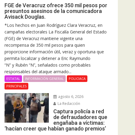
FGE de Veracruz ofrece 350 mil pesos por
presuntos asesinos de la comunicadora
Avisack Douglas.
*Los hechos en Juan Rodríguez Clara Veracruz, en
campañas electorales La Fiscalía General del Estado
(FGE) de Veracruz mantiene vigente una
recompensa de 350 mil pesos para quien
proporcione información útil, veraz y oportuna que
permita localizar y detener a Eric Raymundo
“N” y Rubén “N”, señalados como probables
responsables del ataque armado...
ESTATAL
INFORMACIÓN GENERAL
POLICIACA
PRINCIPALES
agosto 6, 2026
La Redacción
Captura policía a red
de defraudadores que
engañaba a víctimas:
‘hacían creer que habían ganado premios’