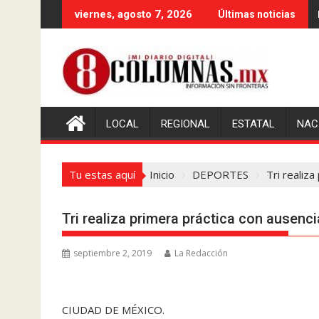
Saltar
viernes, agosto 7, 2026
Últimas noticias
al
contenido
LOCAL
REGIONAL
ESTATAL
NAC
Tu estas aquí
Inicio
DEPORTES
Tri realiz
Tri realiza primera práctica con ausenc
septiembre 2, 2019
La Redacción
CIUDAD DE MÉXICO.