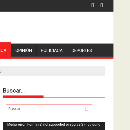
iden escolleras para evitar nuevos casos
ICA
OPINIÓN
POLICIACA
DEPORTES
N
Buscar…
Reproductor
Media error: Format(s) not supported or source(s) not found