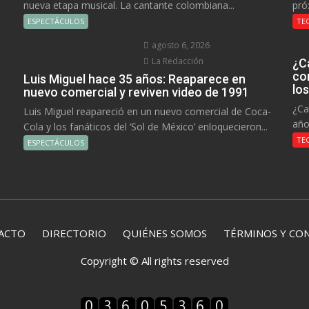
nueva etapa musical. La cantante colombiana...
pró
ESPECTÁCULOS
TE
agosto 6, 2026
La Redacción
¿C
co
Luis Miguel hace 35 años: Reaparece en
lo
nuevo comercial y reviven video de 1991
¿Ca
Luis Miguel reapareció en un nuevo comercial de Coca-
año
Cola y los fanáticos del ‘Sol de México’ enloquecieron...
TE
ESPECTÁCULOS
ACTO
DIRECTORIO
QUIÉNES SOMOS TÉRMINOS Y CON
Copyright © All rights reserved