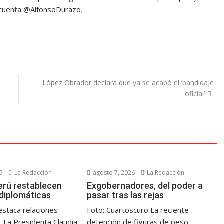
u cuenta @AlfonsoDurazo.
López Obrador declara que ya se acabó el ‘bandidaje
oficial’
6
La Redacción
agosto 7, 2026
La Redacción
erú restablecen
Exgobernadores, del poder a
 diplomáticas
pasar tras las rejas
staca relaciones
Foto: Cuartoscuro La reciente
 La Presidenta Claudia
detención de figuras de peso