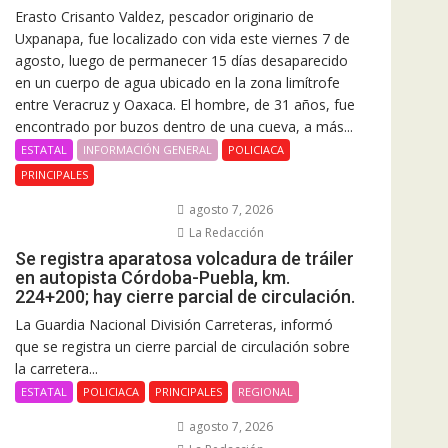
Erasto Crisanto Valdez, pescador originario de
Uxpanapa, fue localizado con vida este viernes 7 de
agosto, luego de permanecer 15 días desaparecido
en un cuerpo de agua ubicado en la zona limítrofe
entre Veracruz y Oaxaca. El hombre, de 31 años, fue
encontrado por buzos dentro de una cueva, a más...
ESTATAL
INFORMACIÓN GENERAL
POLICIACA
PRINCIPALES
agosto 7, 2026
La Redacción
Se registra aparatosa volcadura de tráiler
en autopista Córdoba-Puebla, km.
224+200; hay cierre parcial de circulación.
La Guardia Nacional División Carreteras, informó
que se registra un cierre parcial de circulación sobre
la carretera...
ESTATAL
POLICIACA
PRINCIPALES
REGIONAL
agosto 7, 2026