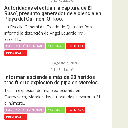
La Redacción
Autoridades efectúan la captura dé Él
Ruso’, presunto generador de violencia en
Playa del Carmen, Q. Roo.
La Fiscalía General del Estado de Quintana Roo
informó la detención de Ángel Eduardo “N”,
alias “El...
INFORMACIÓN GENERAL
NACIONAL
POLICIACA
PRINCIPALES
agosto 7, 2026
La Redacción
Informan asciende a más de 20 heridos
tras fuerte explosión de pipa en Morelos.
Tras la explosión de una pipa ocurrida en
Cuernavaca, Morelos, las autoridades elevaron a 21
el número...
INFORMACIÓN GENERAL
NACIONAL
POLICIACA
PRINCIPALES