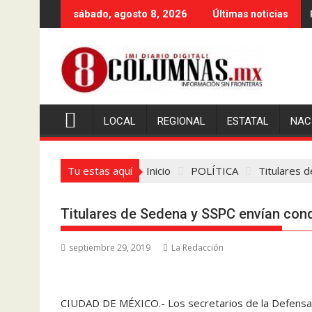
Saltar
sábado, agosto 8, 2026
Últimas noticias
al
contenido
LOCAL
REGIONAL
ESTATAL
NAC
Tu estas aquí
Inicio
POLÍTICA
Titulares 
Titulares de Sedena y SSPC envían con
septiembre 29, 2019
La Redacción
CIUDAD DE MÉXICO.- Los secretarios de la Defensa 