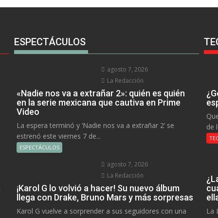
ESPECTÁCULOS
TE
agosto 7, 2026
La Redacción
«Nadie nos va a extrañar 2»: quién es quién
¿Go
en la serie mexicana que cautiva en Prime
es
Video
Que
La espera terminó y ‘Nadie nos va a extrañar 2’ se
de 
estrenó este viernes 7 de...
TE
ESPECTÁCULOS
agosto 7, 2026
La Redacción
¿L
a
¡Karol G lo volvió a hacer! Su nuevo álbum
cu
llega con Drake, Bruno Mars y más sorpresas
el
Karol G vuelve a sorprender a sus seguidores con una
La 