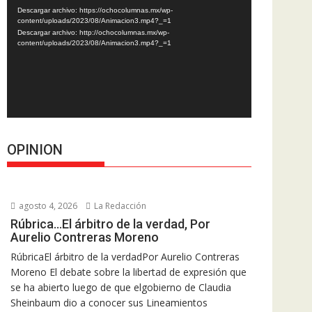
de
Descargar archivo: https://ochocolumnas.mx/wp-
vídeo
content/uploads/2023/08/Animacion3.mp4?_=1
Descargar archivo: http://ochocolumnas.mx/wp-
content/uploads/2023/08/Animacion3.mp4?_=1
OPINION
agosto 4, 2026
La Redacción
Rúbrica…El árbitro de la verdad, Por
Aurelio Contreras Moreno
RúbricaEl árbitro de la verdadPor Aurelio Contreras
Moreno El debate sobre la libertad de expresión que
se ha abierto luego de que elgobierno de Claudia
Sheinbaum dio a conocer sus Lineamientos