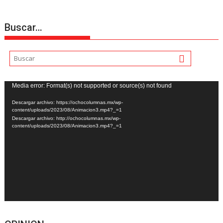
Buscar…
Reproductor
Media error: Format(s) not supported or source(s) not found
de
Descargar archivo: https://ochocolumnas.mx/wp-
vídeo
content/uploads/2023/08/Animacion3.mp4?_=1
Descargar archivo: http://ochocolumnas.mx/wp-
content/uploads/2023/08/Animacion3.mp4?_=1