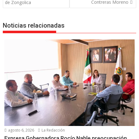
entradas
Contreras Moreno
de Zongolica
Noticias relacionadas
agosto 6, 2026
La Redacción
Expresa Gobernadora Rocío Nahle preocupación