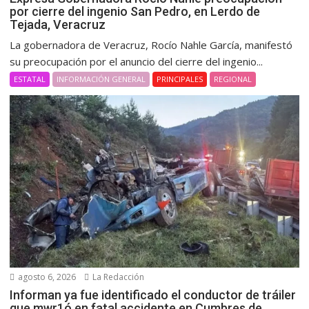
por cierre del ingenio San Pedro, en Lerdo de
Tejada, Veracruz
La gobernadora de Veracruz, Rocío Nahle García, manifestó
su preocupación por el anuncio del cierre del ingenio...
ESTATAL
INFORMACIÓN GENERAL
PRINCIPALES
REGIONAL
agosto 6, 2026
La Redacción
Informan ya fue identificado el conductor de tráiler
que mwr1ó en fatal accidente en Cumbres de