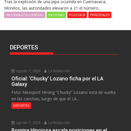
Tras la explosión de una pipa ocurrida en Cuernavaca,
Morelos, las autoridades elevaron a 21 el número...
INFORMACIÓN GENERAL
NACIONAL
POLICIACA
PRINCIPALES
DEPORTES
agosto 7, 2026
La Redacción
Oficial: ‘Chucky’ Lozano ficha por el LA
Galaxy
Foto: Mexsport Hirving “Chucky” Lozano está de vuelta
en las canchas, luego de que el LA...
DEPORTES
agosto 7, 2026
La Redacción
Romina Hinojosa escala posiciones en el