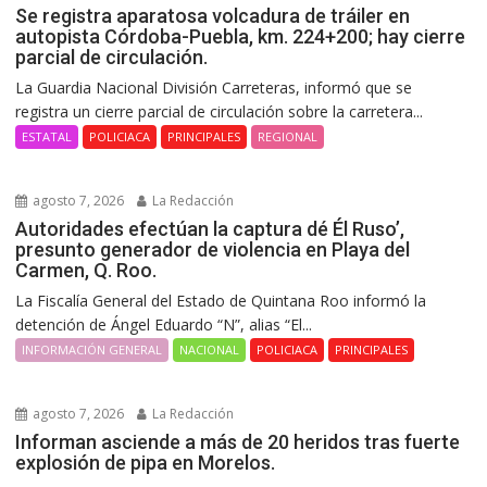
Se registra aparatosa volcadura de tráiler en
autopista Córdoba-Puebla, km. 224+200; hay cierre
parcial de circulación.
La Guardia Nacional División Carreteras, informó que se
registra un cierre parcial de circulación sobre la carretera...
ESTATAL
POLICIACA
PRINCIPALES
REGIONAL
agosto 7, 2026
La Redacción
Autoridades efectúan la captura dé Él Ruso’,
presunto generador de violencia en Playa del
Carmen, Q. Roo.
La Fiscalía General del Estado de Quintana Roo informó la
detención de Ángel Eduardo “N”, alias “El...
INFORMACIÓN GENERAL
NACIONAL
POLICIACA
PRINCIPALES
agosto 7, 2026
La Redacción
Informan asciende a más de 20 heridos tras fuerte
explosión de pipa en Morelos.