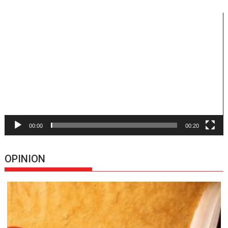
Reproductor
de
vídeo
00:00
00:20
OPINION