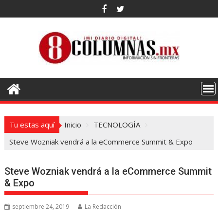
Saltar
al
contenido
Tu estas aquí
Inicio
TECNOLOGÍA
Steve Wozniak vendrá a la eCommerce Summit & Expo
Steve Wozniak vendrá a la eCommerce Summit
& Expo
septiembre 24, 2019
La Redacción