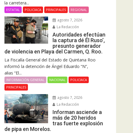
la carretera...
ESTATAL
POLICIACA
PRINCIPALES
REGIONAL
agosto 7, 2026
La Redacción
Autoridades efectúan
la captura dé Él Ruso’,
presunto generador
de violencia en Playa del Carmen, Q. Roo.
La Fiscalía General del Estado de Quintana Roo
informó la detención de Ángel Eduardo “N”,
alias “El...
INFORMACIÓN GENERAL
NACIONAL
POLICIACA
PRINCIPALES
agosto 7, 2026
La Redacción
Informan asciende a
más de 20 heridos
tras fuerte explosión
de pipa en Morelos.