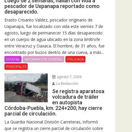
Luego de 2 semanas, hallan con vida a
pescador de Uxpanapa reportado como
desaparecido.
Erasto Crisanto Valdez, pescador originario de
Uxpanapa, fue localizado con vida este viernes 7 de
agosto, luego de permanecer 15 días desaparecido
en un cuerpo de agua ubicado en la zona limítrofe
entre Veracruz y Oaxaca. El hombre, de 31 años, fue
encontrado por buzos dentro de una cueva, a más...
ESTATAL
INFORMACIÓN GENERAL
POLICIACA
PRINCIPALES
agosto 7, 2026
La Redacción
Se registra aparatosa
volcadura de tráiler
en autopista
Córdoba-Puebla, km. 224+200; hay cierre
parcial de circulación.
La Guardia Nacional División Carreteras, informó
que se registra un cierre parcial de circulación sobre