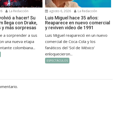
26
La Redacción
agosto 6, 2026
La Redacción
 volvió a hacer! Su
Luis Miguel hace 35 años:
m llega con Drake,
Reaparece en nuevo comercial
 y más sorpresas
y reviven video de 1991
ve a sorprender a sus
Luis Miguel reapareció en un nuevo
on una nueva etapa
comercial de Coca-Cola y los
antante colombiana...
fanáticos del ‘Sol de México’
enloquecieron...
ESPECTÁCULOS
omentario.