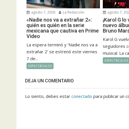
agosto 7, 2026
La Redacción
agosto 7, 20
«Nadie nos va a extrañar 2»:
¡Karol G lo
quién es quién en la serie
nuevo álbu
mexicana que cautiva en Prime
Bruno Mars
Video
Karol G vuel
La espera terminó y ‘Nadie nos va a
seguidores c
extrañar 2’ se estrenó este viernes
musical. La c
7 de...
ESPECTÁCULOS
ESPECTÁCULOS
DEJA UN COMENTARIO
Lo siento, debes estar
conectado
para publicar un c