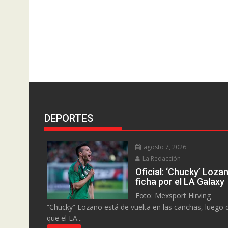
DEPORTES
agosto 7, 2026
La Redacción
Oficial: ‘Chucky’ Loza
ficha por el LA Galaxy
Foto: Mexsport Hirving
“Chucky” Lozano está de vuelta en las canchas, luego 
que el LA...