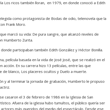
ela Los ricos también lloran, en 1979, en donde conoció a Edith
legida como protagonista de Bodas de odio, telenovela que la
 con Frank Moro.
que marcó su vida: De pura sangre, que alcanzó niveles de
on Humberto Zurita.
, donde participaban también Edith González y Héctor Bonilla.
a, película basada en la vida de José José, que se realizó en el
 acción. En su carrera hizo 13 películas, entre las que
e de blanco, Los placeres ocultos y Duelo a muerte.
ón y al terminar la jornada de grabación, Humberto le propuso
actriz.
se casaron el 3 de febrero de 1986 en la Iglesia de San
stico. Afuera de la iglesia hubo tumultos, el público quería ser
os actores más queridos del medio del espectáculo. Desde ese