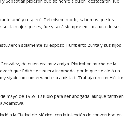
o y Sebastián pidieron que se honre a quien, destacaron, fue
que tanto amó y respetó. Del mismo modo, sabemos que los
 ser la mujer que es, fue y será siempre en cada uno de sus
s, estuvieron solamente su esposo Humberto Zurita y sus hijos
th González, de quien era muy amiga. Platicaban mucho de la
rovocó que Edith se sintiera incómoda, por lo que se alejó un
on y siguieron conservando su amistad.. Trabajaron con Héctor
l 9 de mayo de 1959. Estudió para ser abogada, aunque también
ela Adamowa.
adó a la Ciudad de México, con la intención de convertirse en