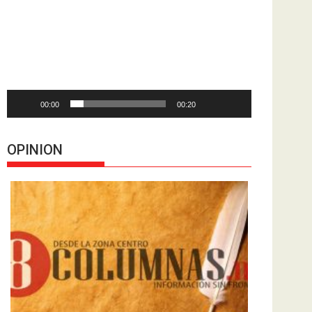
de
vídeo
00:00
00:20
OPINION