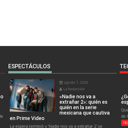
ESPECTÁCULOS
TE
agosto 7, 2026
La Redacción
no
«Nadie nos va a
¿Go
extrañar 2»: quién es
es
quién en la serie
Que
mexicana que cautiva
de
de 
en Prime Video
TE
La espera terminó y ‘Nadie nos va a extrañar 2’ se