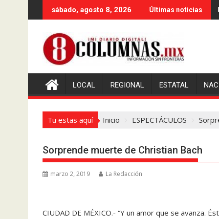
Saltar
sábado, agosto 8, 2026
Últimas noticias
al
contenido
LOCAL
REGIONAL
ESTATAL
NAC
Tu estas aquí
Inicio
ESPECTÁCULOS
Sorpr
Sorprende muerte de Christian Bach
marzo 2, 2019
La Redacción
CIUDAD DE MÉXICO.- “Y un amor que se avanza. Ésta 