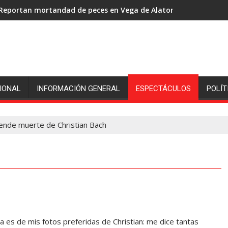
Reportan mortandad de peces en Vega de Alatorre: pescadores p
IONAL
INFORMACIÓN GENERAL
ESPECTÁCULOS
POLÍT
ende muerte de Christian Bach
es de mis fotos preferidas de Christian: me dice tantas