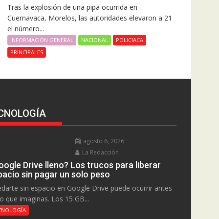
Tras la explosión de una pipa ocurrida en
Cuernavaca, Morelos, las autoridades elevaron a 21
el número...
INFORMACIÓN GENERAL
NACIONAL
POLICIACA
PRINCIPALES
CNOLOGÍA
agosto 6, 2026
La Redacción
ogle Drive lleno? Los trucos para liberar
pacio sin pagar un solo peso
darte sin espacio en Google Drive puede ocurrir antes
lo que imaginas. Los 15 GB...
CNOLOGÍA