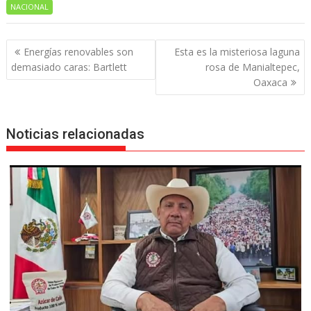
NACIONAL
Navegación
Energías renovables son
Esta es la misteriosa laguna
de
demasiado caras: Bartlett
rosa de Manialtepec,
entradas
Oaxaca
Noticias relacionadas