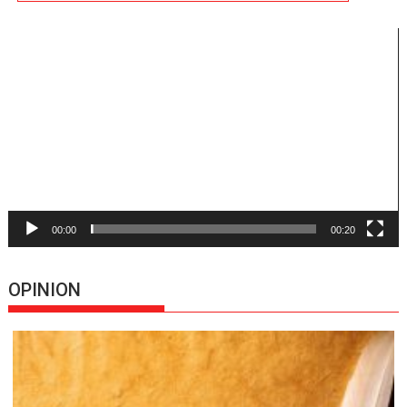
Reproductor
de
vídeo
00:00
00:20
OPINION