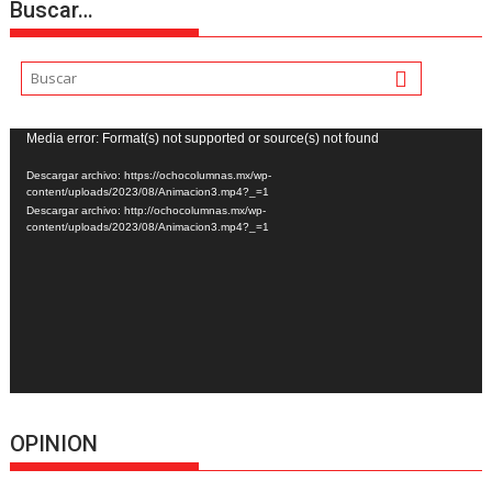
Buscar…
Reproductor
Media error: Format(s) not supported or source(s) not found
de
Descargar archivo: https://ochocolumnas.mx/wp-
vídeo
content/uploads/2023/08/Animacion3.mp4?_=1
Descargar archivo: http://ochocolumnas.mx/wp-
content/uploads/2023/08/Animacion3.mp4?_=1
OPINION