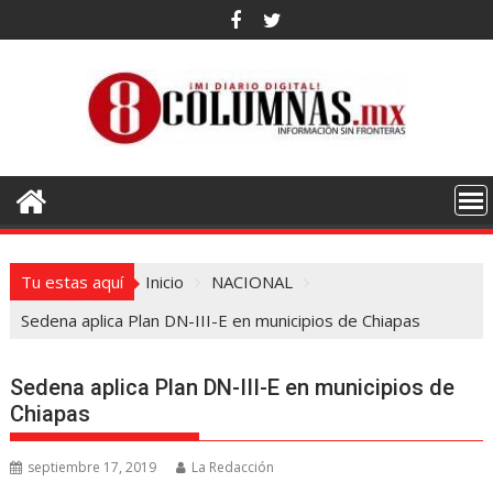
Saltar
al
contenido
Tu estas aquí
Inicio
NACIONAL
Sedena aplica Plan DN-III-E en municipios de Chiapas
Sedena aplica Plan DN-III-E en municipios de
Chiapas
septiembre 17, 2019
La Redacción