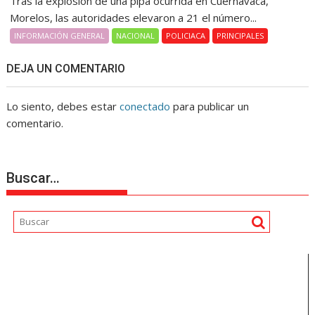
Tras la explosión de una pipa ocurrida en Cuernavaca,
Morelos, las autoridades elevaron a 21 el número...
INFORMACIÓN GENERAL
NACIONAL
POLICIACA
PRINCIPALES
DEJA UN COMENTARIO
Lo siento, debes estar
conectado
para publicar un
comentario.
Buscar…
Reproductor
de
vídeo