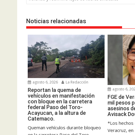
entradas
Noticias relacionadas
agosto 6, 2026
La Redacción
agosto 6, 20
Reportan la quema de
vehículos en manifestación
FGE de Ver
con bloque en la carretera
mil pesos 
federal Paso del Toro-
asesinos d
Acayucan, a la altura de
Avisack Do
Catemaco.
*Los hechos 
Queman vehículos durante bloqueo
Veracruz, en
en la carretera Paso del Toro-