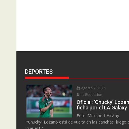
DEPORTES
agosto 7, 2026
La Redacción
Oficial: ‘Chucky’ Loza
ficha por el LA Galaxy
Foto: Mexsport Hirving
“Chucky” Lozano está de vuelta en las canchas, luego 
que el LA...