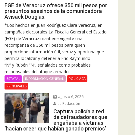
FGE de Veracruz ofrece 350 mil pesos por
presuntos asesinos de la comunicadora
Avisack Douglas.
*Los hechos en Juan Rodríguez Clara Veracruz, en
campañas electorales La Fiscalía General del Estado
(FGE) de Veracruz mantiene vigente una
recompensa de 350 mil pesos para quien
proporcione información útil, veraz y oportuna que
permita localizar y detener a Eric Raymundo
“N” y Rubén “N”, señalados como probables
responsables del ataque armado...
ESTATAL
INFORMACIÓN GENERAL
POLICIACA
PRINCIPALES
agosto 6, 2026
La Redacción
Captura policía a red
de defraudadores que
engañaba a víctimas:
‘hacían creer que habían ganado premios’