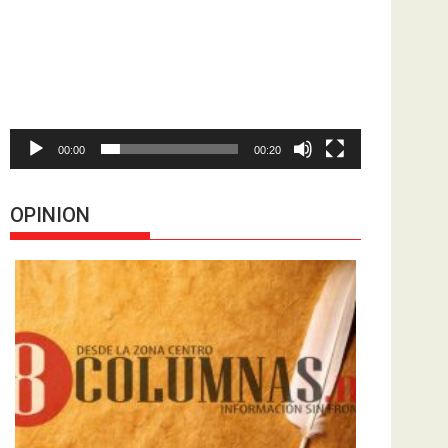
de
vídeo
00:00
00:20
OPINION