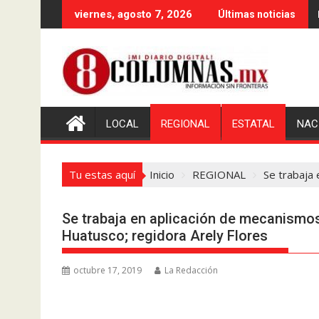
Saltar
viernes, agosto 7, 2026
Últimas noticias
al
contenido
LOCAL
REGIONAL
ESTATAL
NAC
Tu estas aquí
Inicio
REGIONAL
Se trabaja 
Se trabaja en aplicación de mecanismos 
Huatusco; regidora Arely Flores
octubre 17, 2019
La Redacción