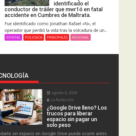
identificado el
conductor de tráiler que mwr1ó en fatal
accidente en Cumbres de Maltrata.
Fue identificado como Jonathan Rafael «N», el
operador que perdió la vida tras la volcadura de un...
ESTATAL
POLICIACA
PRINCIPALES
REGIONAL
CNOLOGÍA
agosto 6, 2026
La Redacción
¿Google Drive lleno? Los
trucos para liberar
espacio sin pagar un
solo peso
darte sin espacio en Google Drive puede ocurrir antes