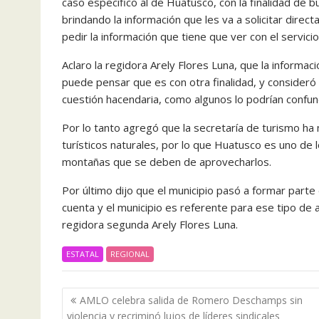
caso específico al de Huatusco, con la finalidad de 
brindando la información que les va a solicitar direc
pedir la información que tiene que ver con el servicio
Aclaro la regidora Arely Flores Luna, que la informa
puede pensar que es con otra finalidad, y consideró 
cuestión hacendaria, como algunos lo podrían confund
Por lo tanto agregó que la secretaría de turismo ha
turísticos naturales, por lo que Huatusco es uno de l
montañas que se deben de aprovecharlos.
Por último dijo que el municipio pasó a formar part
cuenta y el municipio es referente para ese tipo de
regidora segunda Arely Flores Luna.
ESTATAL
REGIONAL
Navegación
AMLO celebra salida de Romero Deschamps sin
de
violencia y recriminó lujos de líderes sindicales