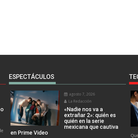
ESPECTÁCULOS
TE
agosto 7, 2026
La Redacción
no
«Nadie nos va a
extrañar 2»: quién es
quién en la serie
mexicana que cautiva
de
en Prime Video
Que