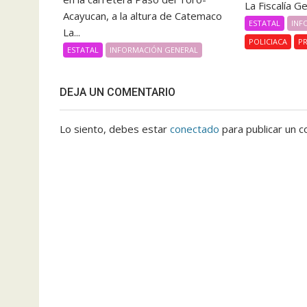
La Fiscalía G
Acayucan, a la altura de Catemaco
ESTATAL
INF
La...
POLICIACA
PR
ESTATAL
INFORMACIÓN GENERAL
DEJA UN COMENTARIO
Lo siento, debes estar
conectado
para publicar un c