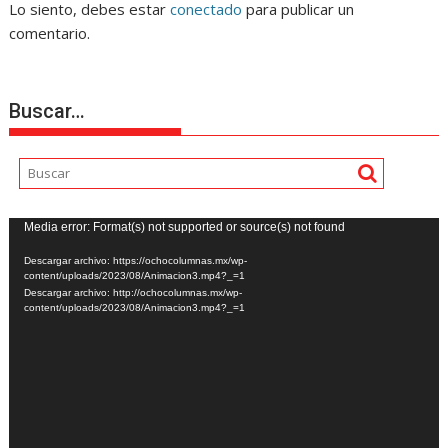
Lo siento, debes estar
conectado
para publicar un
comentario.
Buscar…
Reproductor
Media error: Format(s) not supported or source(s) not found
de
Descargar archivo: https://ochocolumnas.mx/wp-
vídeo
content/uploads/2023/08/Animacion3.mp4?_=1
Descargar archivo: http://ochocolumnas.mx/wp-
content/uploads/2023/08/Animacion3.mp4?_=1