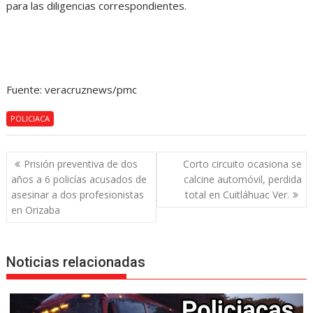
para las diligencias correspondientes.
Fuente: veracruznews/pmc
POLICIACA
Navegación
Prisión preventiva de dos
Corto circuito ocasiona se
de
años a 6 policías acusados de
calcine automóvil, perdida
entradas
asesinar a dos profesionistas
total en Cuitláhuac Ver.
en Orizaba
Noticias relacionadas