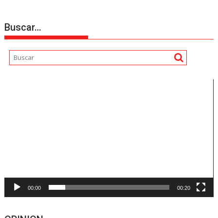
Buscar…
Reproductor
de
vídeo
00:00
00:20