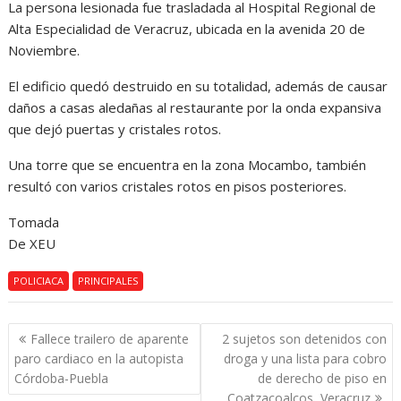
La persona lesionada fue trasladada al Hospital Regional de
Alta Especialidad de Veracruz, ubicada en la avenida 20 de
Noviembre.
El edificio quedó destruido en su totalidad, además de causar
daños a casas aledañas al restaurante por la onda expansiva
que dejó puertas y cristales rotos.
Una torre que se encuentra en la zona Mocambo, también
resultó con varios cristales rotos en pisos posteriores.
Tomada
De XEU
POLICIACA
PRINCIPALES
Navegación
Fallece trailero de aparente
2 sujetos son detenidos con
de
paro cardiaco en la autopista
droga y una lista para cobro
entradas
Córdoba-Puebla
de derecho de piso en
Coatzacoalcos, Veracruz