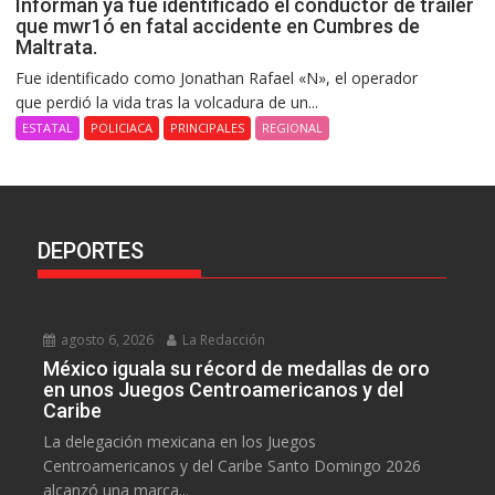
Informan ya fue identificado el conductor de tráiler
que mwr1ó en fatal accidente en Cumbres de
Maltrata.
Fue identificado como Jonathan Rafael «N», el operador
que perdió la vida tras la volcadura de un...
ESTATAL
POLICIACA
PRINCIPALES
REGIONAL
DEPORTES
agosto 6, 2026
La Redacción
México iguala su récord de medallas de oro
en unos Juegos Centroamericanos y del
Caribe
La delegación mexicana en los Juegos
Centroamericanos y del Caribe Santo Domingo 2026
alcanzó una marca...