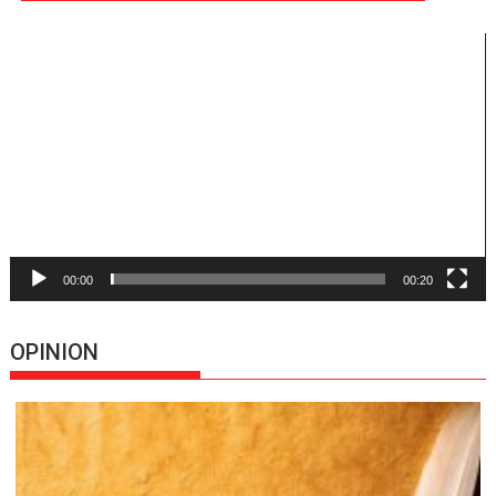
Reproductor
de
vídeo
00:00
00:20
OPINION