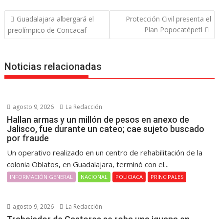
Navegación
Guadalajara albergará el
Protección Civil presenta el
de
Plan Popocatépetl
preolímpico de Concacaf
entradas
Noticias relacionadas
agosto 9, 2026
La Redacción
Hallan armas y un millón de pesos en anexo de
Jalisco, fue durante un cateo; cae sujeto buscado
por fraude
Un operativo realizado en un centro de rehabilitación de la
colonia Oblatos, en Guadalajara, terminó con el...
INFORMACIÓN GENERAL
NACIONAL
POLICIACA
PRINCIPALES
agosto 9, 2026
La Redacción