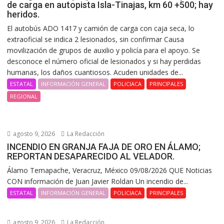
de carga en autopista Isla-Tinajas, km 60 +500; hay
heridos.
El autobús ADO 1417 y camión de carga con caja seca, lo
extraoficial se indica 2 lesionados, sin confirmar Causa
movilización de grupos de auxilio y policía para el apoyo. Se
desconoce el número oficial de lesionados y si hay perdidas
humanas, los daños cuantiosos. Acuden unidades de...
ESTATAL
INFORMACIÓN GENERAL
POLICIACA
PRINCIPALES
REGIONAL
agosto 9, 2026
La Redacción
INCENDIO EN GRANJA FAJA DE ORO EN ÁLAMO;
REPORTAN DESAPARECIDO AL VELADOR.
Álamo Temapache, Veracruz, México 09/08/2026 QUE Noticias
CON información de Juan Javier Roldan Un incendio de...
ESTATAL
INFORMACIÓN GENERAL
POLICIACA
PRINCIPALES
agosto 9, 2026
La Redacción