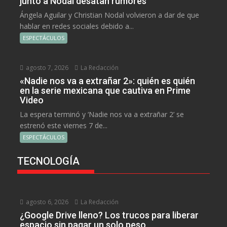
junto a Nodal desatan rumores
Ángela Aguilar y Christian Nodal volvieron a dar de que
hablar en redes sociales debido a...
ESPECTÁCULOS
agosto 7, 2026
La Redacción
«Nadie nos va a extrañar 2»: quién es quién
en la serie mexicana que cautiva en Prime
Video
La espera terminó y ‘Nadie nos va a extrañar 2’ se
estrenó este viernes 7 de...
ESPECTÁCULOS
TECNOLOGÍA
agosto 6, 2026
La Redacción
¿Google Drive lleno? Los trucos para liberar
espacio sin pagar un solo peso