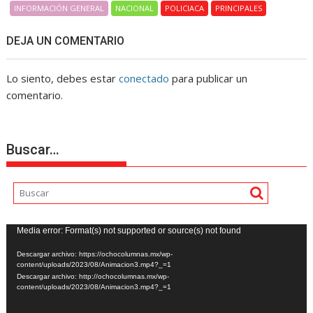
INFORMACIÓN GENERAL
NACIONAL
POLICIACA
PRINCIPALES
DEJA UN COMENTARIO
Lo siento, debes estar
conectado
para publicar un
comentario.
Buscar…
Reproductor
Media error: Format(s) not supported or source(s) not found
de
Descargar archivo: https://ochocolumnas.mx/wp-
vídeo
content/uploads/2023/08/Animacion3.mp4?_=1
Descargar archivo: http://ochocolumnas.mx/wp-
content/uploads/2023/08/Animacion3.mp4?_=1