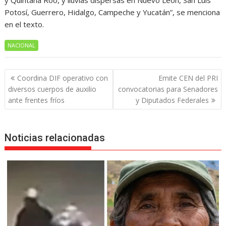
y Quintana Roo, y lluvias dispersas en Nuevo León, San Luis
Potosí, Guerrero, Hidalgo, Campeche y Yucatán”, se menciona
en el texto.
NACIONAL
Navegación
Coordina DIF operativo con
Emite CEN del PRI
de
diversos cuerpos de auxilio
convocatorias para Senadores
entradas
ante frentes fríos
y Diputados Federales
Noticias relacionadas