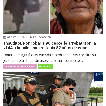
agosto 7, 2026
La Redacción
¡Inaudito!, Por robarle 90 pesos le arrebat4ron la
v1d4 a humilde mujer; tenía 82 años de edad.
Doña Dominga fue as3sin4da a pedr4das tras concluir su
jornada de trabajo Un asesinato más conmueve...
INFORMACIÓN GENERAL
NACIONAL