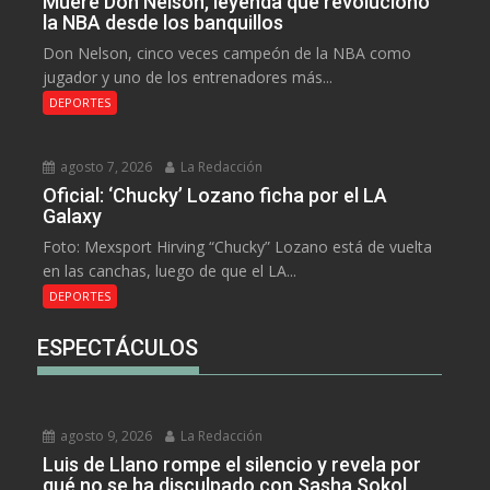
Muere Don Nelson, leyenda que revolucionó
la NBA desde los banquillos
Don Nelson, cinco veces campeón de la NBA como
jugador y uno de los entrenadores más...
DEPORTES
agosto 7, 2026
La Redacción
Oficial: ‘Chucky’ Lozano ficha por el LA
Galaxy
Foto: Mexsport Hirving “Chucky” Lozano está de vuelta
en las canchas, luego de que el LA...
DEPORTES
ESPECTÁCULOS
agosto 9, 2026
La Redacción
Luis de Llano rompe el silencio y revela por
qué no se ha disculpado con Sasha Sokol