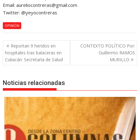
Email: aureliocontreras@gmail.com
Twitter: @yeyocontreras
OPINIÓN
Navegación
Reportan 9 heridos en
CONTEXTO POLÍTICO Por:
de
hospitales tras balaceras en
Guillermo RAMOS
entradas
Culiacán: Secretaría de Salud
MURILLO
Noticias relacionadas