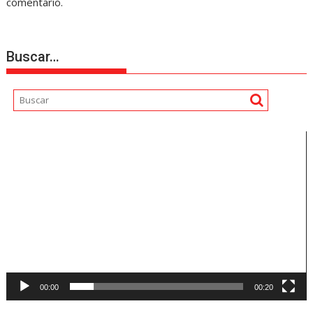
comentario.
Buscar…
Reproductor
de
vídeo
00:00
00:20