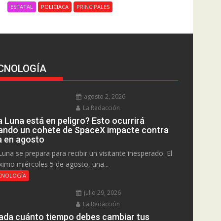
ESTATAL
POLICIACA
PRINCIPALES
CNOLOGÍA
agosto 2, 2026
La Redacción
a Luna está en peligro? Esto ocurrirá
ando un cohete de SpaceX impacte contra
la en agosto
Luna se prepara para recibir un visitante inesperado. El
ximo miércoles 5 de agosto, una...
CNOLOGÍA
julio 29, 2026
La Redacción
ada cuánto tiempo debes cambiar tus