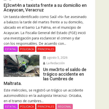
Ej3cwt4n a taxista frente a su domicilio en
Acayucan, Veracruz
Un taxista identificado como Saúl «N» fue asesinado
a balazos la tarde del martes frente a su domicilio,
ubicado en el barrio La Palma, en el municipio de
Acayucan. La Fiscalía General del Estado (FGE) inició
una investigación para esclarecer el crimen y dar
con los responsables. De acuerdo con...
ESTATAL
POLICIACA
PRINCIPALES
agosto 5, 2026
La Redacción
Un mw3rto el saldo de
trágico accidente en
las Cumbres de
Maltrata.
Este miércoles, se registró un trágico un accidente
automovilístico en la autopista Veracruz- Orizaba,
en el tramo de cumbres...
ESTATAL
POLICIACA
PRINCIPALES
REGIONAL