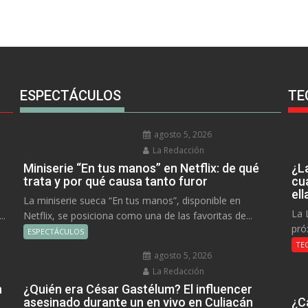
ESPECTÁCULOS
TE
agosto 5, 2026
La Redacción
Miniserie “En tus manos” en Netflix: de qué
¿L
trata y por qué causa tanto furor
cu
el
La miniserie sueca “En tus manos”, disponible en
La 
..
Netflix, se posiciona como una de las favoritas de...
pró
ESPECTÁCULOS
TE
agosto 5, 2026
La Redacción
n
¿Quién era César Gastélum? El influencer
asesinado durante un en vivo en Culiacán
¿C