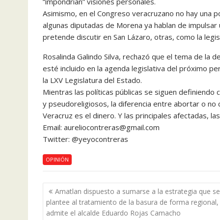
“impondrían” visiones personales.
Asimismo, en el Congreso veracruzano no hay una po
algunas diputadas de Morena ya hablan de impulsar u
pretende discutir en San Lázaro, otras, como la legis
Rosalinda Galindo Silva, rechazó que el tema de la d
esté incluido en la agenda legislativa del próximo p
la LXV Legislatura del Estado.
Mientras las políticas públicas se siguen definiendo
y pseudoreligiosos, la diferencia entre abortar o no
Veracruz es el dinero. Y las principales afectadas, l
Email: aureliocontreras@gmail.com
Twitter: @yeyocontreras
OPINIÓN
Navegación
Amatlan dispuesto a sumarse a la estrategia que se
de
plantee al tratamiento de la basura de forma regional,
entradas
admite el alcalde Eduardo Rojas Camacho