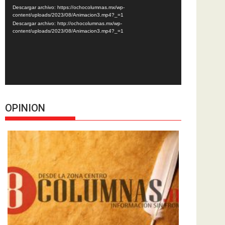
de
Descargar archivo: https://ochocolumnas.mx/wp-
vídeo
content/uploads/2023/08/Animacion3.mp4?_=1
Descargar archivo: http://ochocolumnas.mx/wp-
content/uploads/2023/08/Animacion3.mp4?_=1
OPINION