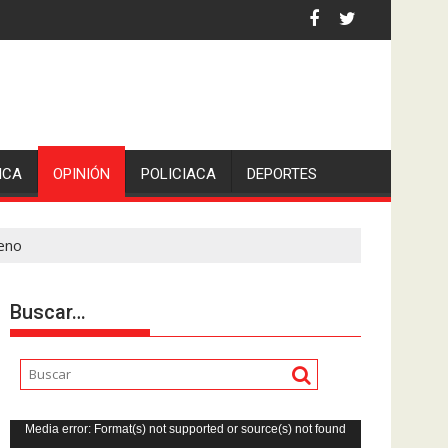
ó San Pedro en Lerdo de Tejada, Veracruz.
ICA
OPINIÓN
POLICIACA
DEPORTES
reno
Buscar…
Reproductor
Media error: Format(s) not supported or source(s) not found