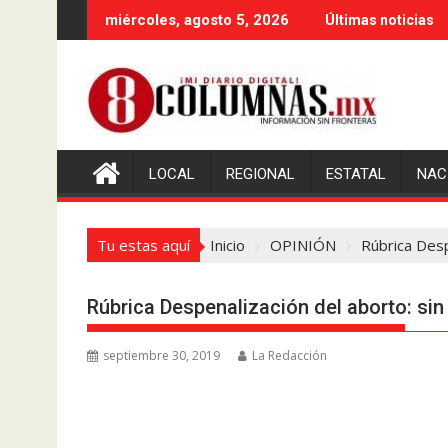
Saltar
miércoles, agosto 5, 2026
Últimas noticias
al
contenido
LOCAL
REGIONAL
ESTATAL
NAC
Tu estas aquí
Inicio
OPINIÓN
Rúbrica Desp
Rúbrica Despenalización del aborto: si
septiembre 30, 2019
La Redacción