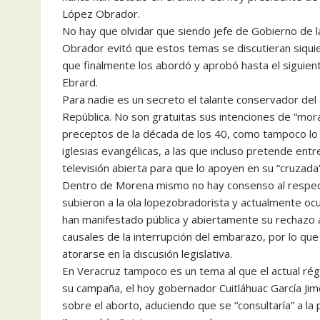
López Obrador.
No hay que olvidar que siendo jefe de Gobierno de 
Obrador evitó que estos temas se discutieran siquie
que finalmente los abordó y aprobó hasta el siguien
Ebrard.
Para nadie es un secreto el talante conservador del 
República. No son gratuitas sus intenciones de “moral
preceptos de la década de los 40, como tampoco lo e
iglesias evangélicas, a las que incluso pretende ent
televisión abierta para que lo apoyen en su “cruzada”
Dentro de Morena mismo no hay consenso al respect
subieron a la ola lopezobradorista y actualmente ocu
han manifestado pública y abiertamente su rechazo a
causales de la interrupción del embarazo, por lo que l
atorarse en la discusión legislativa.
En Veracruz tampoco es un tema al que el actual ré
su campaña, el hoy gobernador Cuitláhuac García Ji
sobre el aborto, aduciendo que se “consultaría” a la 