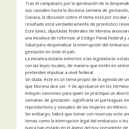
Tras el campanazo por la aprobación de la despenali
sus causales hasta la doceava semana de gestación
Oaxaca, la discusión sobre el tema está por escalar a
resultado está verdaderamente de pronóstico rese
Este lunes, diputadas federales de Morena anunciar
una iniciativa de reformas al Código Penal Federal y 
Salud para despenalizar la interrupción del embara
gestación en todo el país.
La iniciativa incluiría exhortos a las legislaturas es
con las leyes locales, de manera que estén en sinto
pretenden impulsar a nivel federal.
Sin duda, éste es un tema propio de la agenda de un
que Morena dice ser. Y de aprobarse en los término
incluyen sanciones para quien se practique un abor
semanas de gestación- significaría un parteaguas en
reproductivos y sexuales de las mujeres en México.
Sin embargo, habrá que tomar con reservas este an
temas como la interrupción legal del embarazo o los 
nunca han estado en el ánimo del hoy presidente d