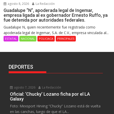
agosto 8, 2026
La Redacción
Guadalupe “N”, apoderada legal de Ingemar,
empresa ligada al ex gobernador Ernesto Ruffo, ya
fue detenida por autoridades federales.
Guadalupe N, quien recientemente fue registrada como
apoderada legal de Ingemar, S.A. de C.V., empresa vinculada al...
ESTATAL
NACIONAL
POLICIACA
PRINCIPALES
DEPORTES
agosto 7, 2026
La Redacción
Oficial: ‘Chucky’ Lozano ficha por el LA
Galaxy
Foto: Mexsport Hirving “Chucky” Lozano está de vuelta
en las canchas, luego de que el LA...