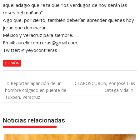
aquel adagio que reza que “los verdugos de hoy serán las
reses del mañana”.
Algo que, por cierto, también deberían aprender quienes hoy
juran que dominarán
México y Veracruz para siempre.
Email: aureliocontreras@gmail.com
Twitter: @yeyocontreras
OPINIÓN
Navegación
Reportan aparición de un
CLAROSCUROS; Por José Luis
de
hombre colgado en puente de
Ortega Vidal
entradas
Tuxpan, Veracruz
Noticias relacionadas