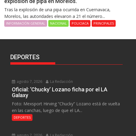
explosión de pipa en Morelos.
Tras la explosión de una pipa ocurrida en Cuernavaca,
Morelos, las autoridades elevaron a 21 el número...
INFORMACIÓN GENERAL
NACIONAL
POLICIACA
PRINCIPALES
DEPORTES
agosto 7, 2026
La Redacción
Oficial: ‘Chucky’ Lozano ficha por el LA
Galaxy
Foto: Mexsport Hirving “Chucky” Lozano está de vuelta
en las canchas, luego de que el LA...
DEPORTES
agosto 7, 2026
La Redacción