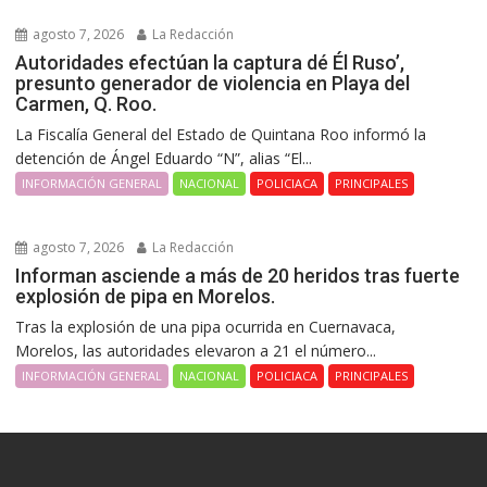
agosto 7, 2026
La Redacción
Autoridades efectúan la captura dé Él Ruso’,
presunto generador de violencia en Playa del
Carmen, Q. Roo.
La Fiscalía General del Estado de Quintana Roo informó la
detención de Ángel Eduardo “N”, alias “El...
INFORMACIÓN GENERAL
NACIONAL
POLICIACA
PRINCIPALES
agosto 7, 2026
La Redacción
Informan asciende a más de 20 heridos tras fuerte
explosión de pipa en Morelos.
Tras la explosión de una pipa ocurrida en Cuernavaca,
Morelos, las autoridades elevaron a 21 el número...
INFORMACIÓN GENERAL
NACIONAL
POLICIACA
PRINCIPALES