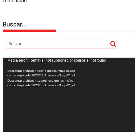
comentario.
Buscar…
Reproductor
Media error: Format(s) not supported or source(s) not found
de
Descargar archivo: https://ochocolumnas.mx/wp-
vídeo
content/uploads/2023/08/Animacion3.mp4?_=1
Descargar archivo: http://ochocolumnas.mx/wp-
content/uploads/2023/08/Animacion3.mp4?_=1