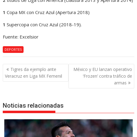
2
títulos de Liga con América (Clausura 2013 y Apertura 2014)
1
Copa MX con Cruz Azul (Apertura 2018)
1
Supercopa con Cruz Azul (2018-19).
Fuente: Excelsior
DEPORTES
Navegación
Tigres da ejemplo ante
México y EU lanzan operativo
de
Veracruz en Liga MX Femenil
‘Frozen’ contra tráfico de
entradas
armas
Noticias relacionadas