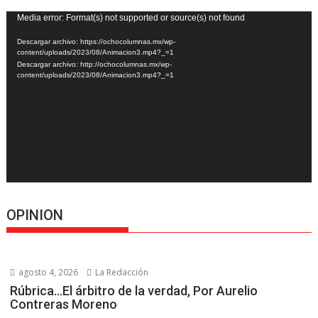
Reproductor
Media error: Format(s) not supported or source(s) not found
de
Descargar archivo: https://ochocolumnas.mx/wp-
vídeo
content/uploads/2023/08/Animacion3.mp4?_=1
Descargar archivo: http://ochocolumnas.mx/wp-
content/uploads/2023/08/Animacion3.mp4?_=1
OPINION
agosto 4, 2026
La Redacción
Rúbrica…El árbitro de la verdad, Por Aurelio
Contreras Moreno