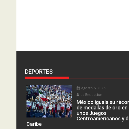
DEPORTES
agosto 6, 2026
La Redacción
México iguala su réco
de medallas de oro en
unos Juegos
Centroamericanos y d
Caribe