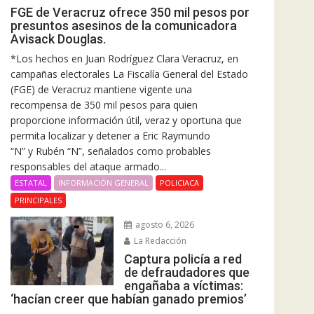
FGE de Veracruz ofrece 350 mil pesos por
presuntos asesinos de la comunicadora
Avisack Douglas.
*Los hechos en Juan Rodríguez Clara Veracruz, en
campañas electorales La Fiscalía General del Estado
(FGE) de Veracruz mantiene vigente una
recompensa de 350 mil pesos para quien
proporcione información útil, veraz y oportuna que
permita localizar y detener a Eric Raymundo
“N” y Rubén “N”, señalados como probables
responsables del ataque armado...
ESTATAL
INFORMACIÓN GENERAL
POLICIACA
PRINCIPALES
agosto 6, 2026
La Redacción
Captura policía a red
de defraudadores que
engañaba a víctimas:
‘hacían creer que habían ganado premios’