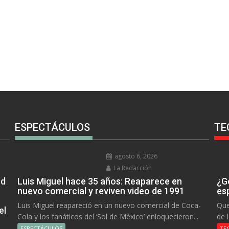
ESPECTÁCULOS
TE
agosto 6, 2026
La Redacción
rd
Luis Miguel hace 35 años: Reaparece en
¿Go
nuevo comercial y reviven video de 1991
es
Luis Miguel reapareció en un nuevo comercial de Coca-
Que
el
Cola y los fanáticos del ‘Sol de México’ enloquecieron...
de 
ESPECTÁCULOS
TE