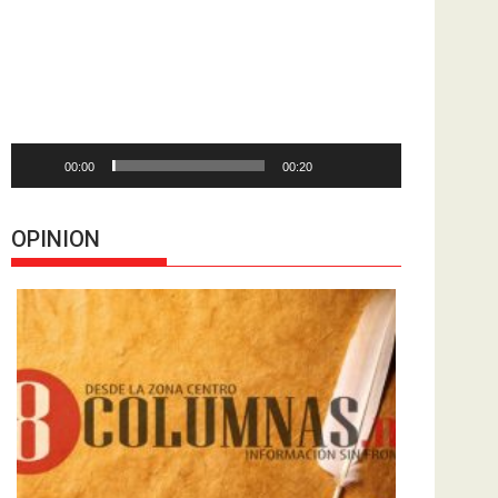
de
vídeo
00:00
00:20
OPINION