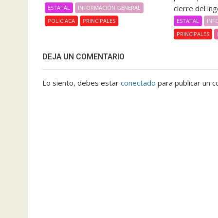
cierre del inge
ESTATAL
INFORMACIÓN GENERAL
ESTATAL
INF
POLICIACA
PRINCIPALES
PRINCIPALES
DEJA UN COMENTARIO
Lo siento, debes estar
conectado
para publicar un c