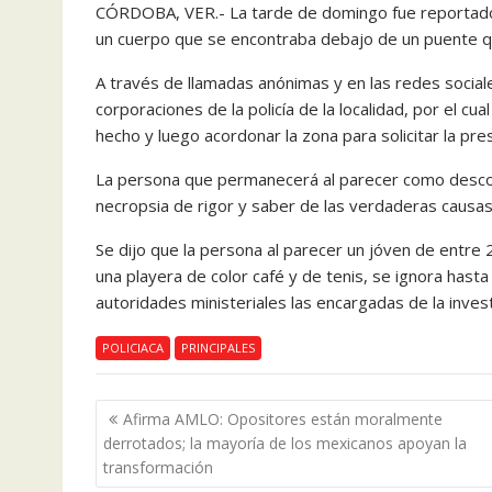
CÓRDOBA, VER.- La tarde de domingo fue reportado 
un cuerpo que se encontraba debajo de un puente qu
A través de llamadas anónimas y en las redes sociale
corporaciones de la policía de la localidad, por el cua
hecho y luego acordonar la zona para solicitar la prese
La persona que permanecerá al parecer como descon
necropsia de rigor y saber de las verdaderas causas
Se dijo que la persona al parecer un jóven de entre 
una playera de color café y de tenis, se ignora has
autoridades ministeriales las encargadas de la inves
POLICIACA
PRINCIPALES
Navegación
Afirma AMLO: Opositores están moralmente
de
derrotados; la mayoría de los mexicanos apoyan la
entradas
transformación