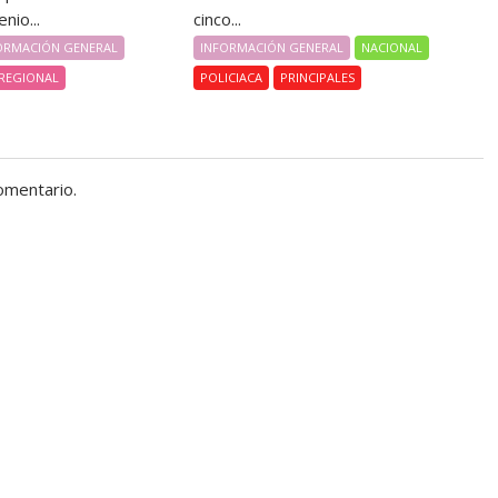
nio...
cinco...
ORMACIÓN GENERAL
INFORMACIÓN GENERAL
NACIONAL
REGIONAL
POLICIACA
PRINCIPALES
omentario.