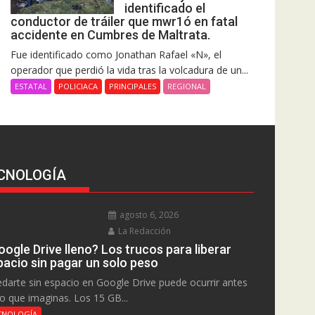
identificado el
conductor de tráiler que mwr1ó en fatal
accidente en Cumbres de Maltrata.
Fue identificado como Jonathan Rafael «N», el
operador que perdió la vida tras la volcadura de un...
ESTATAL
POLICIACA
PRINCIPALES
REGIONAL
CNOLOGÍA
agosto 6, 2026
La Redacción
ogle Drive lleno? Los trucos para liberar
pacio sin pagar un solo peso
darte sin espacio en Google Drive puede ocurrir antes
lo que imaginas. Los 15 GB...
CNOLOGÍA