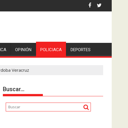
 la comunicadora Avisack Douglas.
ICA
OPINIÓN
POLICIACA
DEPORTES
órdoba Veracruz
Buscar…
Reproductor