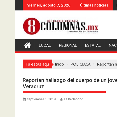
Saltar
viernes, agosto 7, 2026
Últimas noticias
al
contenido
LOCAL
REGIONAL
ESTATAL
NAC
Tu estas aquí
Inicio
POLICIACA
Reportan h
Reportan hallazgo del cuerpo de un jov
Veracruz
septiembre 1, 2019
La Redacción