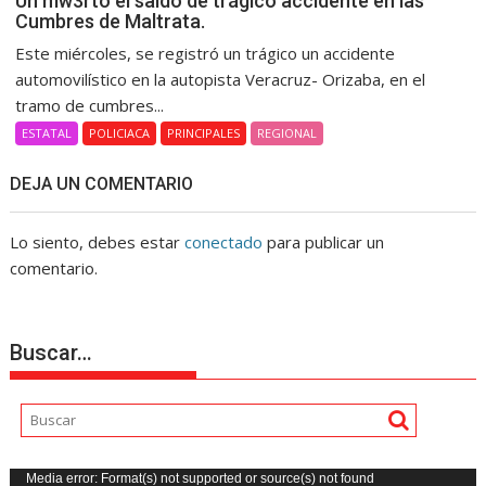
Un mw3rto el saldo de trágico accidente en las
Cumbres de Maltrata.
Este miércoles, se registró un trágico un accidente
automovilístico en la autopista Veracruz- Orizaba, en el
tramo de cumbres...
ESTATAL
POLICIACA
PRINCIPALES
REGIONAL
DEJA UN COMENTARIO
Lo siento, debes estar
conectado
para publicar un
comentario.
Buscar…
Reproductor
Media error: Format(s) not supported or source(s) not found