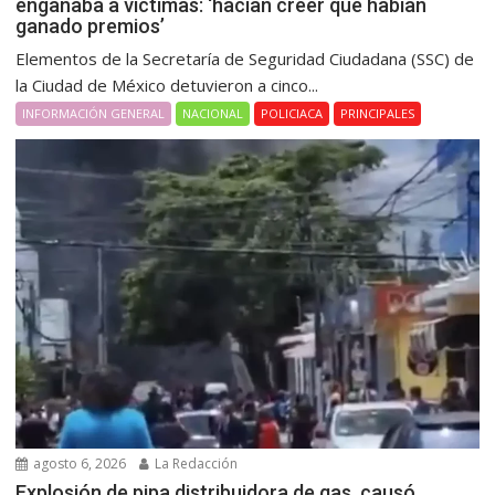
engañaba a víctimas: ‘hacían creer que habían
ganado premios’
Elementos de la Secretaría de Seguridad Ciudadana (SSC) de
la Ciudad de México detuvieron a cinco...
INFORMACIÓN GENERAL
NACIONAL
POLICIACA
PRINCIPALES
agosto 6, 2026
La Redacción
Explosión de pipa distribuidora de gas, causó