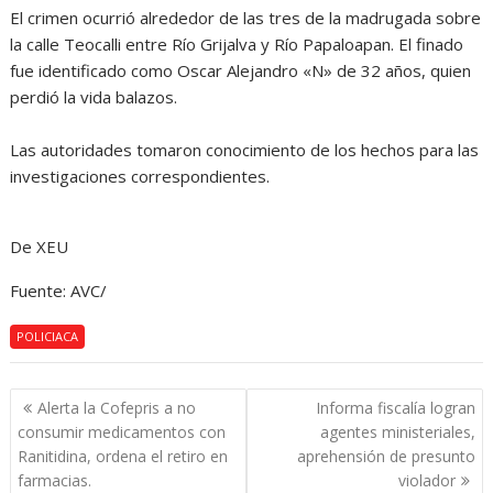
El crimen ocurrió alrededor de las tres de la madrugada sobre
la calle Teocalli entre Río Grijalva y Río Papaloapan. El finado
fue identificado como Oscar Alejandro «N» de 32 años, quien
perdió la vida balazos.
Las autoridades tomaron conocimiento de los hechos para las
investigaciones correspondientes.
De XEU
Fuente: AVC/
POLICIACA
Navegación
Alerta la Cofepris a no
Informa fiscalía logran
de
consumir medicamentos con
agentes ministeriales,
entradas
Ranitidina, ordena el retiro en
aprehensión de presunto
farmacias.
violador