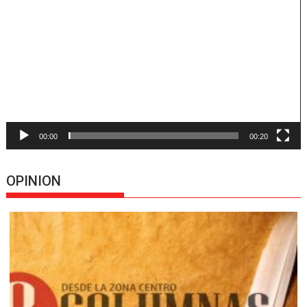
de
vídeo
00:00
00:20
OPINION