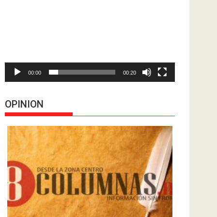
de
vídeo
00:00
00:20
OPINION