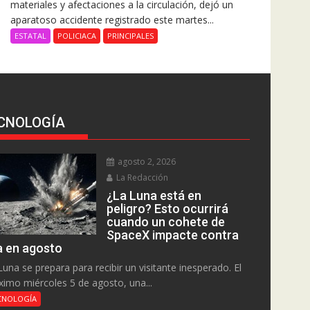
materiales y afectaciones a la circulación, dejó un
aparatoso accidente registrado este martes...
ESTATAL
POLICIACA
PRINCIPALES
CNOLOGÍA
agosto 2, 2026
La Redacción
¿La Luna está en
peligro? Esto ocurrirá
cuando un cohete de
SpaceX impacte contra
la en agosto
Luna se prepara para recibir un visitante inesperado. El
ximo miércoles 5 de agosto, una...
CNOLOGÍA