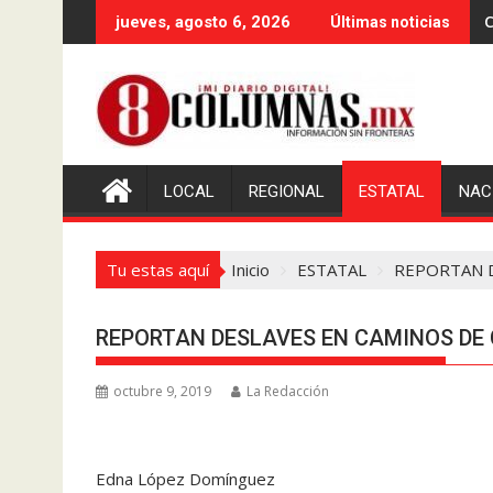
Saltar
C
jueves, agosto 6, 2026
Últimas noticias
al
contenido
LOCAL
REGIONAL
ESTATAL
NAC
Tu estas aquí
Inicio
ESTATAL
REPORTAN D
REPORTAN DESLAVES EN CAMINOS DE
octubre 9, 2019
La Redacción
Edna López Domínguez