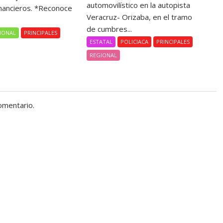
automovilístico en la autopista
nancieros. *Reconoce
Veracruz- Orizaba, en el tramo
de cumbres...
IONAL
PRINCIPALES
ESTATAL
POLICIACA
PRINCIPALES
REGIONAL
omentario.