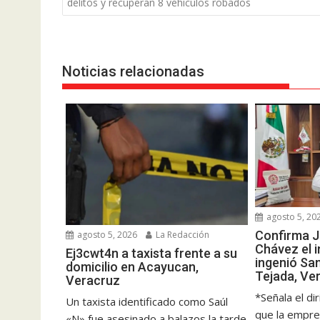
de
delitos y recuperan 8 vehículos robados
entradas
Noticias relacionadas
agosto 5, 20
Confirma J
agosto 5, 2026
La Redacción
Chávez el i
Ej3cwt4n a taxista frente a su
ingenió Sa
domicilio en Acayucan,
Tejada, Ve
Veracruz
*Señala el di
Un taxista identificado como Saúl
que la empre
«N» fue asesinado a balazos la tarde