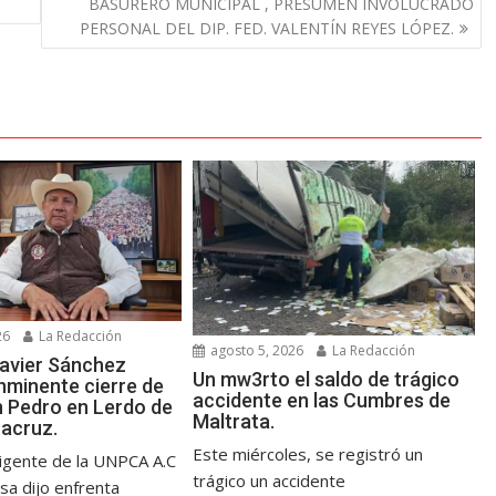
BASURERO MUNICIPAL , PRESUMEN INVOLUCRADO
PERSONAL DEL DIP. FED. VALENTÍN REYES LÓPEZ.
26
La Redacción
agosto 5, 2026
La Redacción
avier Sánchez
Un mw3rto el saldo de trágico
nminente cierre de
accidente en las Cumbres de
n Pedro en Lerdo de
Maltrata.
racruz.
Este miércoles, se registró un
rigente de la UNPCA A.C
trágico un accidente
sa dijo enfrenta