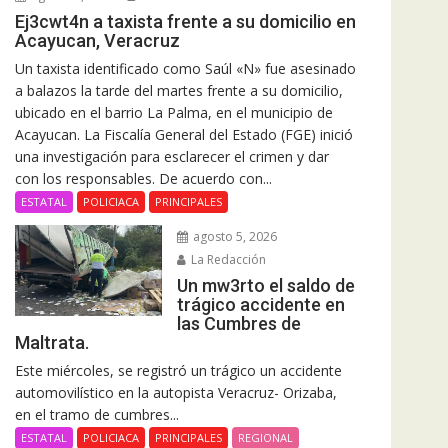
Ej3cwt4n a taxista frente a su domicilio en
Acayucan, Veracruz
Un taxista identificado como Saúl «N» fue asesinado
a balazos la tarde del martes frente a su domicilio,
ubicado en el barrio La Palma, en el municipio de
Acayucan. La Fiscalía General del Estado (FGE) inició
una investigación para esclarecer el crimen y dar
con los responsables. De acuerdo con...
ESTATAL
POLICIACA
PRINCIPALES
agosto 5, 2026
La Redacción
Un mw3rto el saldo de
trágico accidente en
las Cumbres de
Maltrata.
Este miércoles, se registró un trágico un accidente
automovilístico en la autopista Veracruz- Orizaba,
en el tramo de cumbres...
ESTATAL
POLICIACA
PRINCIPALES
REGIONAL