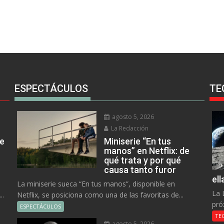
ESPECTÁCULOS
TE
agosto 5, 2026
La Redacción
ue
Miniserie “En tus
manos” en Netflix: de
qué trata y por qué
causa tanto furor
el
La miniserie sueca “En tus manos”, disponible en
La 
..
Netflix, se posiciona como una de las favoritas de...
pró
ESPECTÁCULOS
TE
agosto 5, 2026