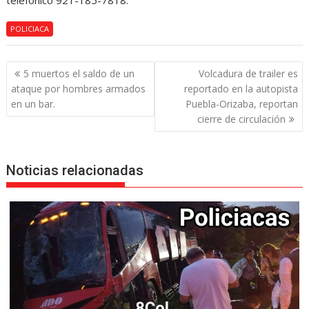
telefónico 921-185-7818.
POLICIACA
Navegación
5 muertos el saldo de un
Volcadura de trailer es
de
ataque por hombres armados
reportado en la autopista
entradas
en un bar.
Puebla-Orizaba, reportan
cierre de circulación
Noticias relacionadas