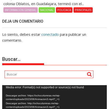
colonia Oblatos, en Guadalajara, terminó con el...
INFORMACIÓN GENERAL
NACIONAL
POLICIACA
PRINCIPALES
DEJA UN COMENTARIO
Lo siento, debes estar
conectado
para publicar un
comentario.
Buscar…
Reproductor
Media error: Format(s) not supported or source(s) not found
de
Descargar archivo: https://ochocolumnas.mx/wp-
vídeo
content/uploads/2023/08/Animacion3.mp4?_=1
Descargar archivo: http://ochocolumnas.mx/wp-
content/uploads/2023/08/Animacion3.mp4?_=1