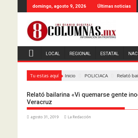
Saltar
domingo, agosto 9, 2026
Últimas noticias
al
contenido
LOCAL
REGIONAL
ESTATAL
NAC
Tu estas aquí
Inicio
POLICIACA
Relató bai
Relató bailarina «Vi quemarse gente inoc
Veracruz
agosto 31, 2019
La Redacción