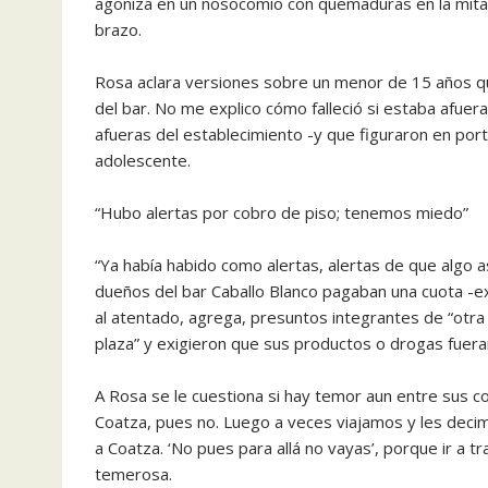
agoniza en un nosocomio con quemaduras en la mita
brazo.
Rosa aclara versiones sobre un menor de 15 años que f
del bar. No me explico cómo falleció si estaba afuer
afueras del establecimiento -y que figuraron en port
adolescente.
“Hubo alertas por cobro de piso; tenemos miedo”
“Ya había habido como alertas, alertas de que algo as
dueños del bar Caballo Blanco pagaban una cuota -ex
al atentado, agrega, presuntos integrantes de “otr
plaza” y exigieron que sus productos o drogas fuera
A Rosa se le cuestiona si hay temor aun entre sus c
Coatza, pues no. Luego a veces viajamos y les deci
a Coatza. ‘No pues para allá no vayas’, porque ir a 
temerosa.