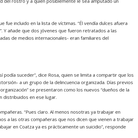
d del rostro y a quien posiblemente le sea amputado un
ue incluido en la lista de víctimas. “Él vendía dulces afuera
a”. Y añade que dos jóvenes que fueron retratados a las
adas de medios internacionales- eran familiares del
í podía suceder”, dice Rosa, quien se limita a compartir que los
torsión- a un grupo de la delincuencia organizada. Días previos
a organización” se presentaron como los nuevos “dueños de la
n distribuidos en ese lugar.
ompañeras. “Pues claro. Al menos nosotras ya trabajar en
mos a las otras compañeras que nos dicen que vienen a trabajar
trabajar en Coatza ya es prácticamente un suicidio”, responde