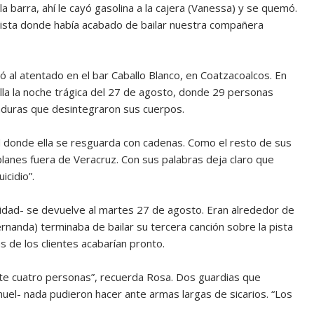
a barra, ahí le cayó gasolina a la cajera (Vanessa) y se quemó.
ista donde había acabado de bailar nuestra compañera
ió al atentado en el bar Caballo Blanco, en Coatzacoalcos. En
alla la noche trágica del 27 de agosto, donde 29 personas
aduras que desintegraron sus cuerpos.
dad donde ella se resguarda con cadenas. Como el resto de sus
lanes fuera de Veracruz. Con sus palabras deja claro que
icidio”.
idad- se devuelve al martes 27 de agosto. Eran alrededor de
rnanda) terminaba de bailar su tercera canción sobre la pista
las de los clientes acabarían pronto.
nte cuatro personas”, recuerda Rosa. Dos guardias que
anuel- nada pudieron hacer ante armas largas de sicarios. “Los