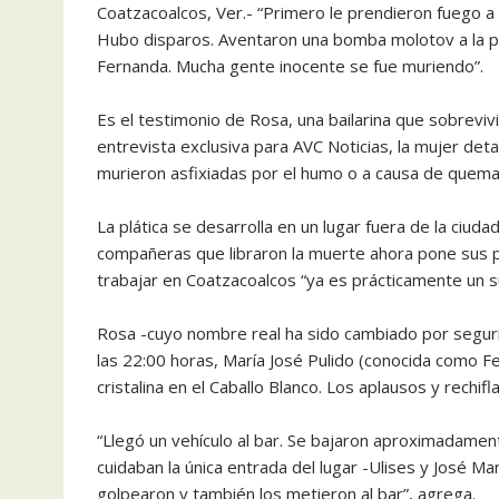
Coatzacoalcos, Ver.- “Primero le prendieron fuego a l
Hubo disparos. Aventaron una bomba molotov a la p
Fernanda. Mucha gente inocente se fue muriendo”.
Es el testimonio de Rosa, una bailarina que sobreviv
entrevista exclusiva para AVC Noticias, la mujer det
murieron asfixiadas por el humo o a causa de quem
La plática se desarrolla en un lugar fuera de la ciu
compañeras que libraron la muerte ahora pone sus p
trabajar en Coatzacoalcos “ya es prácticamente un su
Rosa -cuyo nombre real ha sido cambiado por segur
las 22:00 horas, María José Pulido (conocida como Fe
cristalina en el Caballo Blanco. Los aplausos y rechif
“Llegó un vehículo al bar. Se bajaron aproximadame
cuidaban la única entrada del lugar -Ulises y José M
golpearon y también los metieron al bar”, agrega.