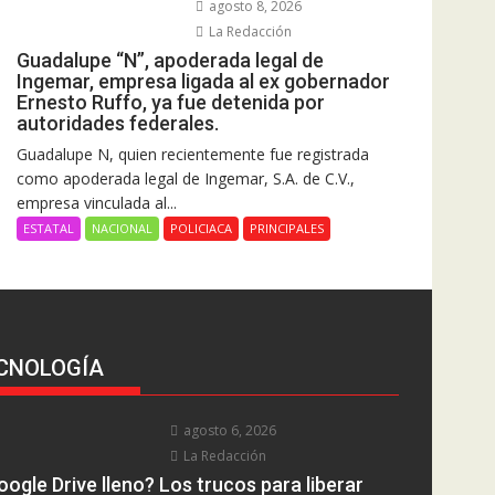
agosto 8, 2026
La Redacción
Guadalupe “N”, apoderada legal de
Ingemar, empresa ligada al ex gobernador
Ernesto Ruffo, ya fue detenida por
autoridades federales.
Guadalupe N, quien recientemente fue registrada
como apoderada legal de Ingemar, S.A. de C.V.,
empresa vinculada al...
ESTATAL
NACIONAL
POLICIACA
PRINCIPALES
CNOLOGÍA
agosto 6, 2026
La Redacción
ogle Drive lleno? Los trucos para liberar