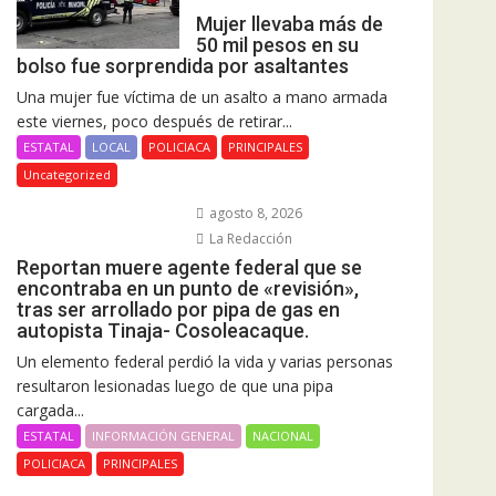
Mujer llevaba más de
50 mil pesos en su
bolso fue sorprendida por asaltantes
Una mujer fue víctima de un asalto a mano armada
este viernes, poco después de retirar...
ESTATAL
LOCAL
POLICIACA
PRINCIPALES
Uncategorized
agosto 8, 2026
La Redacción
Reportan muere agente federal que se
encontraba en un punto de «revisión»,
tras ser arrollado por pipa de gas en
autopista Tinaja- Cosoleacaque.
Un elemento federal perdió la vida y varias personas
resultaron lesionadas luego de que una pipa
cargada...
ESTATAL
INFORMACIÓN GENERAL
NACIONAL
POLICIACA
PRINCIPALES