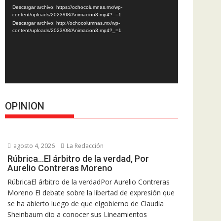
de
Descargar archivo: https://ochocolumnas.mx/wp-
vídeo
content/uploads/2023/08/Animacion3.mp4?_=1
Descargar archivo: http://ochocolumnas.mx/wp-
content/uploads/2023/08/Animacion3.mp4?_=1
OPINION
agosto 4, 2026
La Redacción
Rúbrica…El árbitro de la verdad, Por
Aurelio Contreras Moreno
RúbricaEl árbitro de la verdadPor Aurelio Contreras
Moreno El debate sobre la libertad de expresión que
se ha abierto luego de que elgobierno de Claudia
Sheinbaum dio a conocer sus Lineamientos