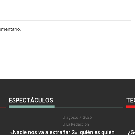
omentario.
ESPECTÁCULOS
TE
agosto 7, 2026
La Redacción
«Nadie nos va a extrañar 2»: quién es quién
¿Go