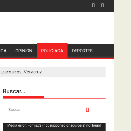
 por asaltantes
ICA
OPINIÓN
POLICIACA
DEPORTES
atzacoalcos, Veracruz
Buscar…
Reproductor
Media error: Format(s) not supported or source(s) not found