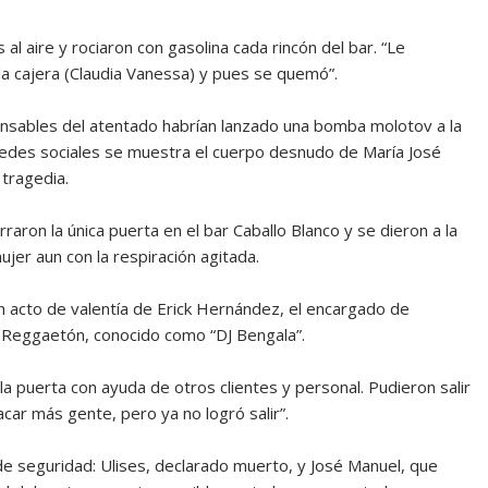
 al aire y rociaron con gasolina cada rincón del bar. “Le
 la cajera (Claudia Vanessa) y pues se quemó”.
ponsables del atentado habrían lanzado una bomba molotov a la
n redes sociales se muestra el cuerpo desnudo de María José
 tragedia.
raron la única puerta en el bar Caballo Blanco y se dieron a la
mujer aun con la respiración agitada.
un acto de valentía de Erick Hernández, el encargado de
 y Reggaetón, conocido como “DJ Bengala”.
la puerta con ayuda de otros clientes y personal. Pudieron salir
ar más gente, pero ya no logró salir”.
e seguridad: Ulises, declarado muerto, y José Manuel, que