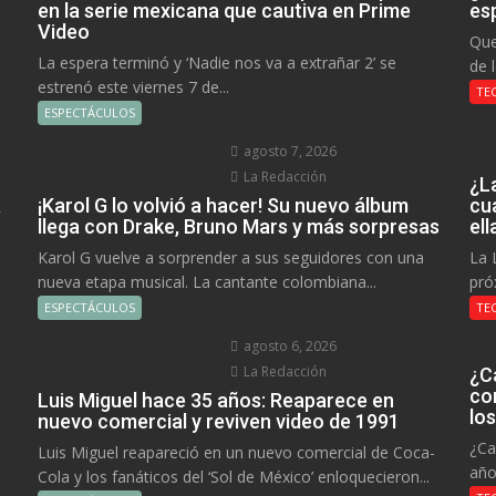
en la serie mexicana que cautiva en Prime
es
Video
Que
La espera terminó y ‘Nadie nos va a extrañar 2’ se
de 
estrenó este viernes 7 de...
TE
ESPECTÁCULOS
agosto 7, 2026
La Redacción
¿L
a
¡Karol G lo volvió a hacer! Su nuevo álbum
cu
llega con Drake, Bruno Mars y más sorpresas
el
Karol G vuelve a sorprender a sus seguidores con una
La 
nueva etapa musical. La cantante colombiana...
pró
ESPECTÁCULOS
TE
agosto 6, 2026
La Redacción
¿C
co
Luis Miguel hace 35 años: Reaparece en
lo
nuevo comercial y reviven video de 1991
¿Ca
Luis Miguel reapareció en un nuevo comercial de Coca-
año
Cola y los fanáticos del ‘Sol de México’ enloquecieron...