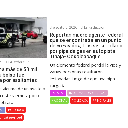
agosto 8, 2026
La Redacción
Reportan muere agente federal
que se encontraba en un punto
de «revisión», tras ser arrollado
por pipa de gas en autopista
Tinaja- Cosoleacaque.
6
La Redacción
Un elemento federal perdió la vida y
ba más de 50 mil
varias personas resultaron
u bolso fue
lesionadas luego de que una pipa
a por asaltantes
cargada...
 víctima de un asalto a
ESTATAL
INFORMACIÓN GENERAL
este viernes, poco
NACIONAL
POLICIACA
PRINCIPALES
tirar...
AL
POLICIACA
Uncategorized