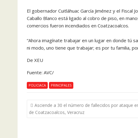
El gobernador Cuitláhuac García Jiménez y el Fiscal J
Caballo Blanco está ligado al cobro de piso, en man
comercios fueron incendiados en Coatzacoalcos.
“Ahora imagínate trabajar en un lugar en donde tú 
ni modo, uno tiene que trabajar; es por tu familia, p
De XEU
Fuente: AVC/
POLICIACA
PRINCIPALES
Navegación
Asciende a 30 el número de fallecidos por ataque e
de
de Coatzacoalcos, Veracruz
entradas