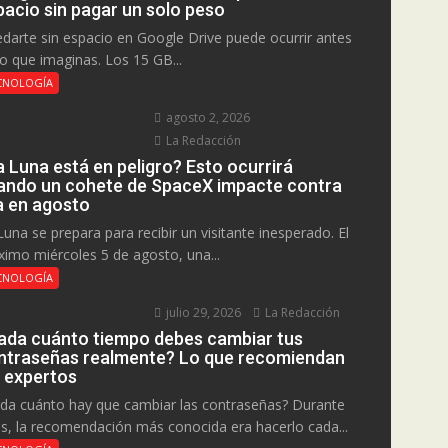
pacio sin pagar un solo peso
darte sin espacio en Google Drive puede ocurrir antes
lo que imaginas. Los 15 GB...
CNOLOGÍA
agosto 2, 2026
La Redacción
a Luna está en peligro? Esto ocurrirá
ando un cohete de SpaceX impacte contra
la en agosto
Luna se prepara para recibir un visitante inesperado. El
ximo miércoles 5 de agosto, una...
CNOLOGÍA
julio 29, 2026
La Redacción
ada cuánto tiempo debes cambiar tus
ntraseñas realmente? Lo que recomiendan
s expertos
da cuánto hay que cambiar las contraseñas? Durante
s, la recomendación más conocida era hacerlo cada...