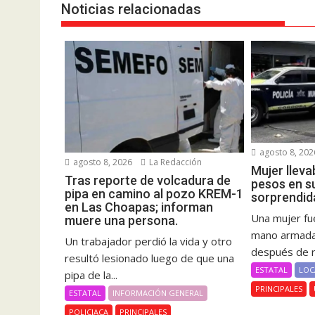
Noticias relacionadas
agosto 8, 202
agosto 8, 2026
La Redacción
Mujer lleva
Tras reporte de volcadura de
pesos en s
pipa en camino al pozo KREM-1
sorprendid
en Las Choapas; informan
Una mujer fue
muere una persona.
mano armada 
Un trabajador perdió la vida y otro
después de re
resultó lesionado luego de que una
ESTATAL
LOC
pipa de la...
PRINCIPALES
ESTATAL
INFORMACIÓN GENERAL
POLICIACA
PRINCIPALES