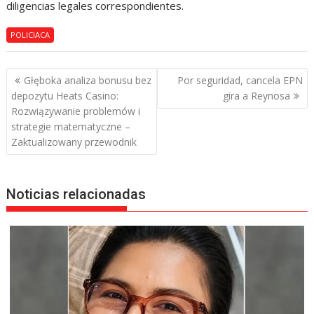
diligencias legales correspondientes.
POLICIACA
Navegación
Głęboka analiza bonusu bez
Por seguridad, cancela EPN
de
depozytu Heats Casino:
gira a Reynosa
entradas
Rozwiązywanie problemów i
strategie matematyczne –
Zaktualizowany przewodnik
Noticias relacionadas