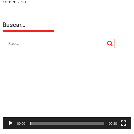
comentario.
Buscar…
Reproductor
de
vídeo
00:00
00:20