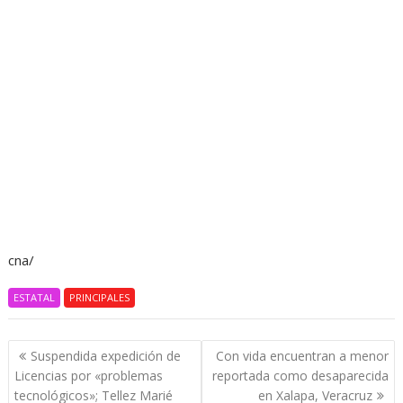
cna/
ESTATAL
PRINCIPALES
Navegación
Suspendida expedición de
Con vida encuentran a menor
de
Licencias por «problemas
reportada como desaparecida
entradas
tecnológicos»; Tellez Marié
en Xalapa, Veracruz