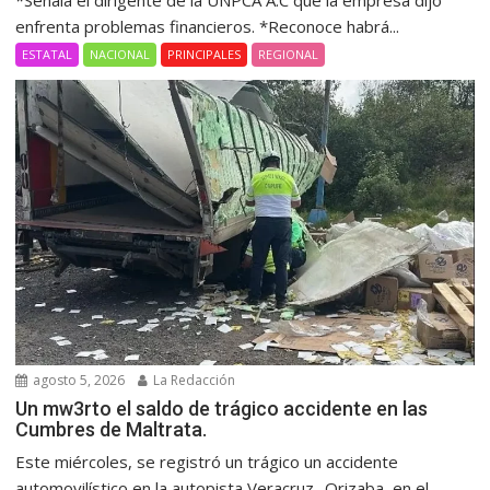
*Señala el dirigente de la UNPCA A.C que la empresa dijo
enfrenta problemas financieros. *Reconoce habrá...
ESTATAL
NACIONAL
PRINCIPALES
REGIONAL
agosto 5, 2026
La Redacción
Un mw3rto el saldo de trágico accidente en las
Cumbres de Maltrata.
Este miércoles, se registró un trágico un accidente
automovilístico en la autopista Veracruz- Orizaba, en el