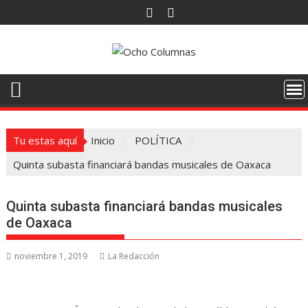
Saltar
al
contenido
Tu estas aquí
Inicio
POLÍTICA
Quinta subasta financiará bandas musicales de Oaxaca
Quinta subasta financiará bandas musicales
de Oaxaca
noviembre 1, 2019
La Redacción