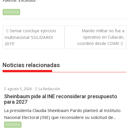
Fuente: Excelsior
POLÍTICA
Navegación
Semar concluye ejercicio
Mando militar no fue a
de
operativo en Culiacán,
multinacional ‘SOLIDAREX
entradas
coordinó desde CDMX
2019’
Noticias relacionadas
agosto 5, 2026
La Redacción
Sheinbaum pide al INE reconsiderar presupuesto
para 2027
La presidenta Claudia Sheinbaum Pardo planteó al Instituto
Nacional Electoral (INE) que reconsidere su solicitud de...
POLÍTICA