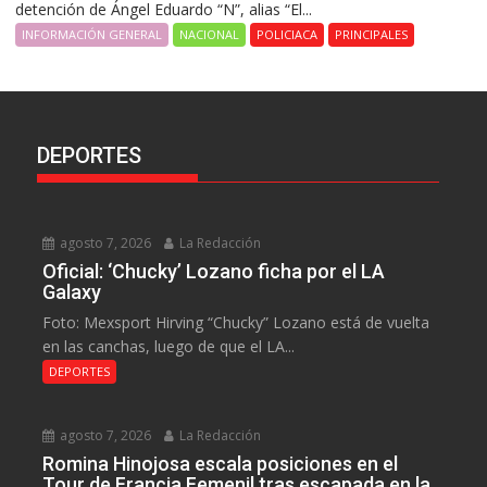
detención de Ángel Eduardo “N”, alias “El...
INFORMACIÓN GENERAL
NACIONAL
POLICIACA
PRINCIPALES
DEPORTES
agosto 7, 2026
La Redacción
Oficial: ‘Chucky’ Lozano ficha por el LA
Galaxy
Foto: Mexsport Hirving “Chucky” Lozano está de vuelta
en las canchas, luego de que el LA...
DEPORTES
agosto 7, 2026
La Redacción
Romina Hinojosa escala posiciones en el
Tour de Francia Femenil tras escapada en la