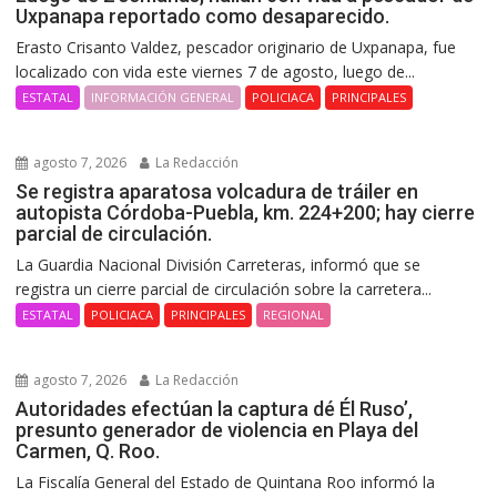
Uxpanapa reportado como desaparecido.
Erasto Crisanto Valdez, pescador originario de Uxpanapa, fue
localizado con vida este viernes 7 de agosto, luego de...
ESTATAL
INFORMACIÓN GENERAL
POLICIACA
PRINCIPALES
agosto 7, 2026
La Redacción
Se registra aparatosa volcadura de tráiler en
autopista Córdoba-Puebla, km. 224+200; hay cierre
parcial de circulación.
La Guardia Nacional División Carreteras, informó que se
registra un cierre parcial de circulación sobre la carretera...
ESTATAL
POLICIACA
PRINCIPALES
REGIONAL
agosto 7, 2026
La Redacción
Autoridades efectúan la captura dé Él Ruso’,
presunto generador de violencia en Playa del
Carmen, Q. Roo.
La Fiscalía General del Estado de Quintana Roo informó la