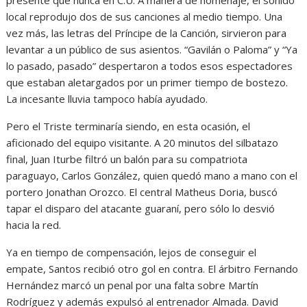
presente que nunca en C.U. A manera de homenaje, el sonido
local reprodujo dos de sus canciones al medio tiempo. Una
vez más, las letras del Príncipe de la Canción, sirvieron para
levantar a un público de sus asientos. “Gavilán o Paloma” y “Ya
lo pasado, pasado” despertaron a todos esos espectadores
que estaban aletargados por un primer tiempo de bostezo.
La incesante lluvia tampoco había ayudado.
Pero el Triste terminaría siendo, en esta ocasión, el
aficionado del equipo visitante. A 20 minutos del silbatazo
final, Juan Iturbe filtró un balón para su compatriota
paraguayo, Carlos González, quien quedó mano a mano con el
portero Jonathan Orozco. El central Matheus Doria, buscó
tapar el disparo del atacante guaraní, pero sólo lo desvió
hacia la red.
Ya en tiempo de compensación, lejos de conseguir el
empate, Santos recibió otro gol en contra. El árbitro Fernando
Hernández marcó un penal por una falta sobre Martín
Rodríguez y además expulsó al entrenador Almada. David