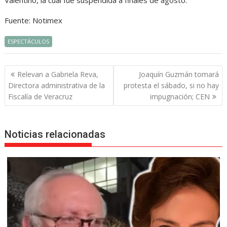
Valentino, la cual fue suspendida a finales de agosto.
Fuente: Notimex
ESPECTÁCULOS
Navegación
Relevan a Gabriela Reva,
Joaquín Guzmán tomará
de
Directora administrativa de la
protesta el sábado, si no hay
entradas
Fiscalía de Veracruz
impugnación; CEN
Noticias relacionadas