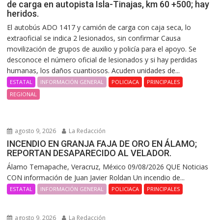
de carga en autopista Isla-Tinajas, km 60 +500; hay
heridos.
El autobús ADO 1417 y camión de carga con caja seca, lo
extraoficial se indica 2 lesionados, sin confirmar Causa
movilización de grupos de auxilio y policía para el apoyo. Se
desconoce el número oficial de lesionados y si hay perdidas
humanas, los daños cuantiosos. Acuden unidades de...
ESTATAL
INFORMACIÓN GENERAL
POLICIACA
PRINCIPALES
REGIONAL
agosto 9, 2026
La Redacción
INCENDIO EN GRANJA FAJA DE ORO EN ÁLAMO;
REPORTAN DESAPARECIDO AL VELADOR.
Álamo Temapache, Veracruz, México 09/08/2026 QUE Noticias
CON información de Juan Javier Roldan Un incendio de...
ESTATAL
INFORMACIÓN GENERAL
POLICIACA
PRINCIPALES
agosto 9, 2026
La Redacción