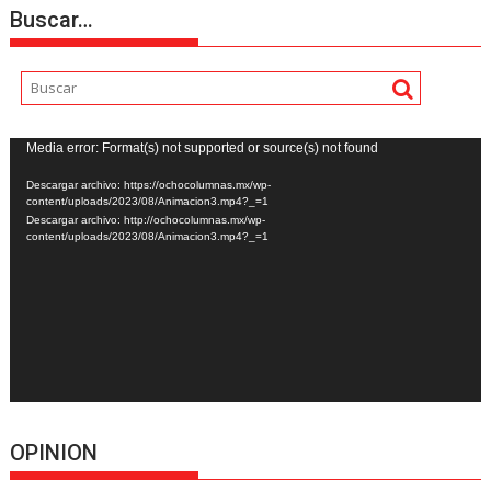
Buscar…
Reproductor
Media error: Format(s) not supported or source(s) not found
de
Descargar archivo: https://ochocolumnas.mx/wp-
vídeo
content/uploads/2023/08/Animacion3.mp4?_=1
Descargar archivo: http://ochocolumnas.mx/wp-
content/uploads/2023/08/Animacion3.mp4?_=1
OPINION