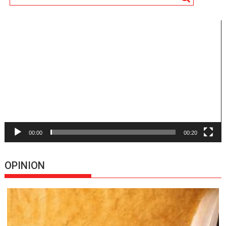
Reproductor
de
vídeo
00:00
00:20
OPINION