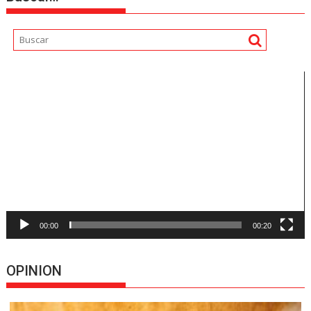
Reproductor
de
vídeo
00:00
00:20
OPINION