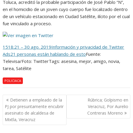
Toluca, acreditó la probable participación de José Pablo “N”,
en el homicidio de un joven cuyo cuerpo fue localizado dentro
de un vehículo estacionado en Ciudad Satélite, ilícito por el cual
fue vinculado a proceso.
15
18:21 – 30 ago. 2019
Información y privacidad de Twitter
Ads
21 personas están hablando de esto
Fuente:
Televisa/Foto: TwitterTags: asesina, mejor, amigo, novia,
tarea, Satélite
POLICIACA
Navegación
Detienen a empleado de la
Rúbrica; Golpismo en
de
PJ por presuntamente encubrir
Veracruz, Por Aurelio
entradas
asesinato de alcaldesa de
Contreras Moreno
Mixtla, Veracruz