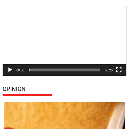
Reproductor
de
vídeo
00:00
00:20
OPINION