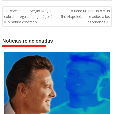
Navegación
Revelan que Sergio Mayer
‘Todo tiene un principio y un
de
cobraba regalías de José José
fin’; Napoleón dice adiós a los
entradas
y lo habría estafado
escenarios
Noticias relacionadas